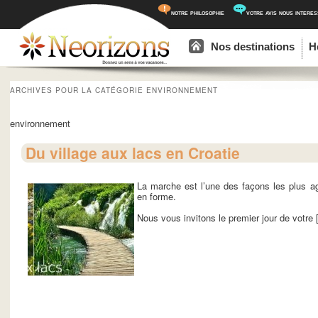
notre philosophie
votre avis nous intere
Menu principal
Aller au contenu principal
Aller au contenu secondaire
Nos destinations
H
ARCHIVES POUR LA CATÉGORIE
ENVIRONNEMENT
environnement
Du village aux lacs en Croatie
La marche est l’une des façons les plus a
en forme.
Nous vous invitons le premier jour de votre [