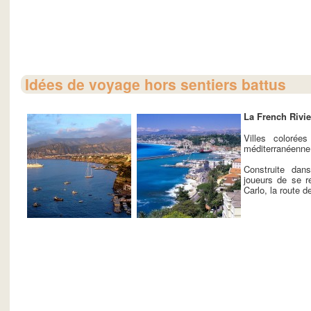
Idées de voyage hors sentiers battus
La French Rivie
Villes coloré
méditerranéenne
Construite dan
joueurs de se r
Carlo, la route d
Navigation des articles