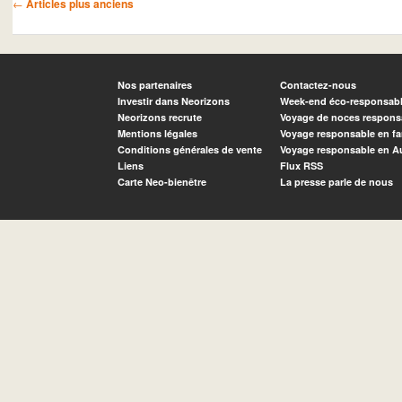
←
Articles plus anciens
Nos partenaires
Contactez-nous
Investir dans Neorizons
Week-end éco-responsab
Neorizons recrute
Voyage de noces respons
Mentions légales
Voyage responsable en fa
Conditions générales de vente
Voyage responsable en A
Liens
Flux RSS
Carte Neo-bienêtre
La presse parle de nous