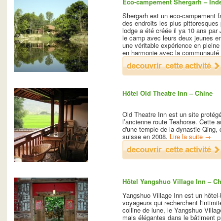
Eco-campement Shergarh – Ind
Shergarh est un eco-campement fam
des endroits les plus pittoresques
lodge a été créée il ya 10 ans par
le camp avec leurs deux jeunes en
une véritable expérience en plein
en harmonie avec la communauté 
Hôtel Old Theatre Inn – Chine
Old Theatre Inn est un site proté
l’ancienne route Teahorse. Cette a
d'une temple de la dynastie Qing, 
suisse en 2008.
Lire la suite
→
Hôtel Yangshuo Village Inn – C
Yangshuo Village Inn est un hôtel-
voyageurs qui recherchent l'intimité
colline de lune, le Yangshuo Vill
mais élégantes dans le bâtiment p