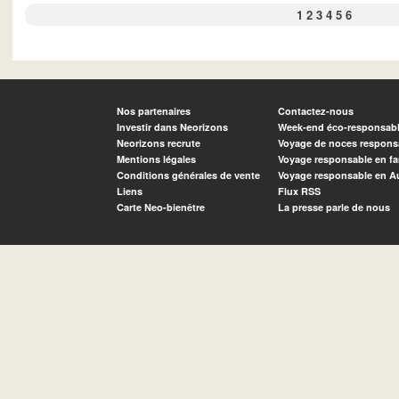
1
2
3
4
5
6
Nos partenaires
Contactez-nous
Investir dans Neorizons
Week-end éco-responsab
Neorizons recrute
Voyage de noces respons
Mentions légales
Voyage responsable en fa
Conditions générales de vente
Voyage responsable en A
Liens
Flux RSS
Carte Neo-bienêtre
La presse parle de nous