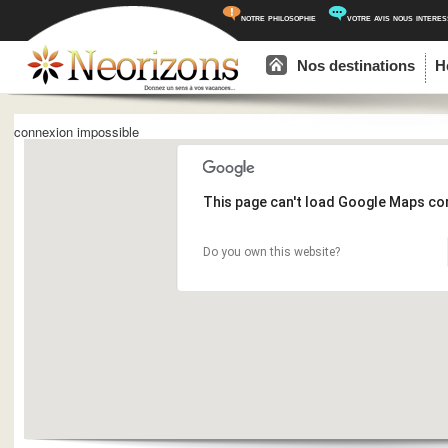
notre philosophie
votre avis nous intere
Menu principal
Aller au contenu principal
Aller au contenu secondaire
Nos destinations
H
connexion impossible
This page can't load Google Maps cor
Do you own this website?