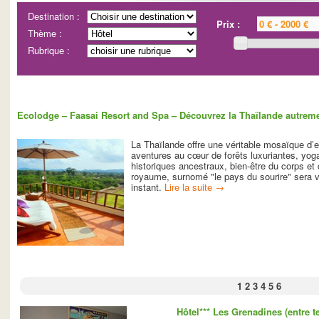
Destination :
Prix :
Thème :
Rubrique :
Ecolodge – Faasai Resort and Spa – Découvrez la Thaïlande autrem
La Thaïlande offre une véritable mosaïque d’
aventures au cœur de forêts luxuriantes, yoga
historiques ancestraux, bien-être du corps et
royaume, surnomé "le pays du sourire" sera 
instant.
Lire la suite
→
1
2
3
4
5
6
Hôtel*** Les Grenadines (entre te