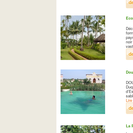
Eco
Déco
for
pay
noir
vas
Dou
DOU
Duqu
d’E
sabl
Lire
La 