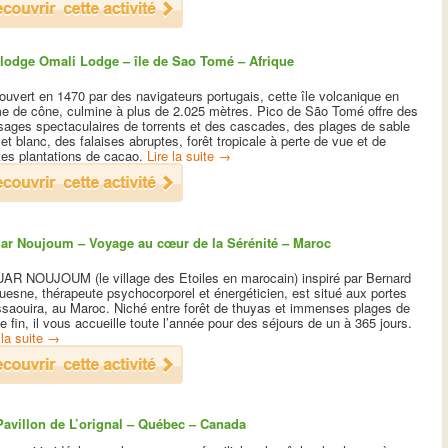
lodge Omali Lodge – île de Sao Tomé – Afrique
uvert en 1470 par des navigateurs portugais, cette île volcanique en
me de cône, culmine à plus de 2.025 mètres. Pico de São Tomé offre des
sages spectaculaires de torrents et des cascades, des plages de sable
 et blanc, des falaises abruptes, forêt tropicale à perte de vue et de
tes plantations de cacao.
Lire la suite
→
ar Noujoum – Voyage au cœur de la Sérénité – Maroc
AR NOUJOUM (le village des Etoiles en marocain) inspiré par Bernard
esne, thérapeute psychocorporel et énergéticien, est situé aux portes
ssaouira, au Maroc. Niché entre forêt de thuyas et immenses plages de
e fin, il vous accueille toute l’année pour des séjours de un à 365 jours.
 la suite
→
Pavillon de L’orignal – Québec – Canada