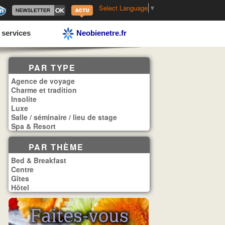
Select Language
▼
 services
Neobienetre.fr
PAR TYPE
Agence de voyage
Charme et tradition
Insolite
Luxe
Salle / séminaire / lieu de stage
Spa & Resort
PAR THÈME
Bed & Breakfast
Centre
Gîtes
Hôtel