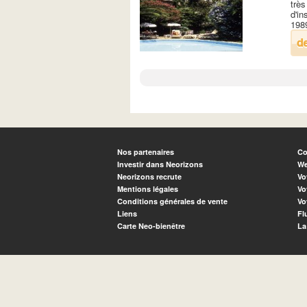
très
d'in
198
Nos partenaires
Co
Investir dans Neorizons
We
Neorizons recrute
Vo
Mentions légales
Vo
Conditions générales de vente
Vo
Liens
Fl
Carte Neo-bienêtre
La