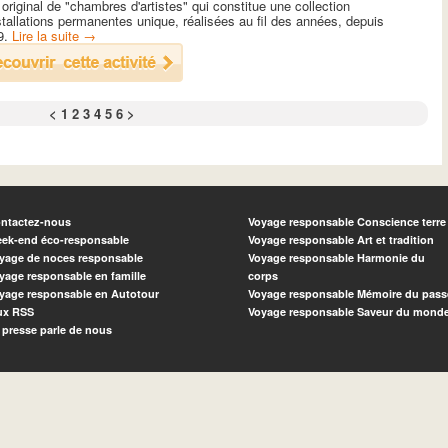
 original de "chambres d'artistes" qui constitue une collection
stallations permanentes unique, réalisées au fil des années, depuis
9.
Lire la suite
→
<
1
2
3
4
5
6
>
ntactez-nous
Voyage responsable Conscience terre
ek-end éco-responsable
Voyage responsable Art et tradition
yage de noces responsable
Voyage responsable Harmonie du
yage responsable en famille
corps
yage responsable en Autotour
Voyage responsable Mémoire du pass
ux RSS
Voyage responsable Saveur du mond
 presse parle de nous