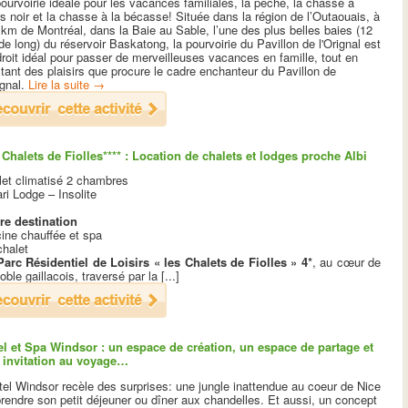
ourvoirie idéale pour les vacances familiales, la pêche, la chasse à
rs noir et la chasse à la bécasse! Située dans la région de l’Outaouais, à
km de Montréal, dans la Baie au Sable, l’une des plus belles baies (12
e long) du réservoir Baskatong, la pourvoirie du Pavillon de l'Orignal est
droit idéal pour passer de merveilleuses vacances en famille, tout en
itant des plaisirs que procure le cadre enchanteur du Pavillon de
ignal.
Lire la suite
→
 Chalets de Fiolles**** : Location de chalets et lodges proche Albi
let climatisé 2 chambres
ri Lodge – Insolite
re destination
ine chauffée et spa
chalet
Parc Résidentiel de Loisirs « les Chalets de Fiolles » 4*
, au cœur de
oble gaillacois, traversé par la [...]
el et Spa Windsor : un espace de création, un espace de partage et
 invitation au voyage…
tel Windsor recèle des surprises: une jungle inattendue au coeur de Nice
rendre son petit déjeuner ou dîner aux chandelles. Et aussi, un concept