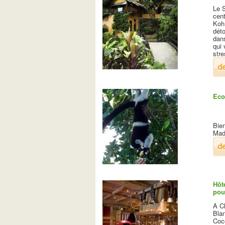
Le S
cent
Koh
déto
dans
qui
stre
Eco
Bien
Mad
Hôt
pou
A C
Bla
Coco