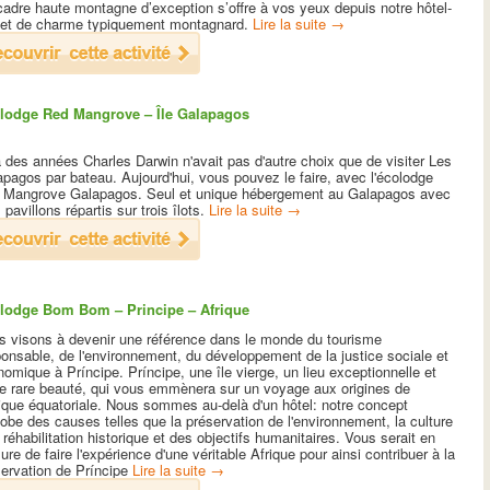
adre haute montagne d’exception s’offre à vos yeux depuis notre hôtel-
let de charme typiquement montagnard.
Lire la suite
→
lodge Red Mangrove – Île Galapagos
a des années Charles Darwin n'avait pas d'autre choix que de visiter Les
pagos par bateau. Aujourd'hui, vous pouvez le faire, avec l'écolodge
 Mangrove Galapagos. Seul et unique hébergement au Galapagos avec
s pavillons répartis sur trois îlots.
Lire la suite
→
lodge Bom Bom – Principe – Afrique
s visons à devenir une référence dans le monde du tourisme
onsable, de l'environnement, du développement de la justice sociale et
omique à Príncipe. Príncipe, une île vierge, un lieu exceptionnelle et
ne rare beauté, qui vous emmènera sur un voyage aux origines de
rique équatoriale. Nous sommes au-delà d'un hôtel: notre concept
obe des causes telles que la préservation de l'environnement, la culture
 réhabilitation historique et des objectifs humanitaires. Vous serait en
re de faire l'expérience d'une véritable Afrique pour ainsi contribuer à la
servation de Príncipe
Lire la suite
→