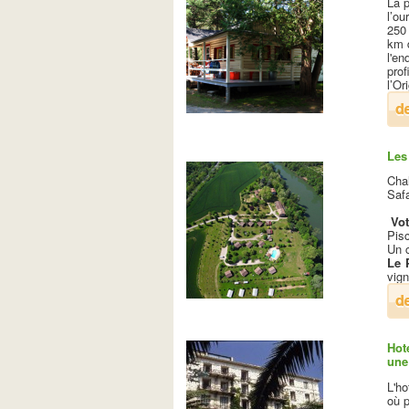
La p
l’ou
250 
km d
l'en
prof
l’Or
Les
Cha
Safa
Vot
Pisc
Un 
Le 
vign
Hot
une
L'ho
où p