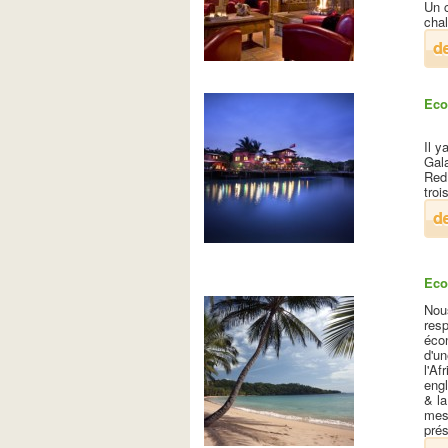
Un c
cha
Eco
Il y
Gala
Red
troi
Eco
Nou
resp
écon
d'u
l'Af
engl
& la
mesu
pré