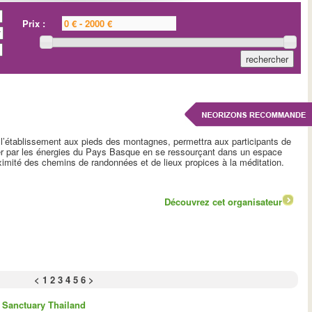
Prix :
e l’établissement aux pieds des montagnes, permettra aux participants de
ter par les énergies du Pays Basque en se ressourçant dans un espace
oximité des chemins de randonnées et de lieux propices à la méditation.
Découvrez cet organisateur
<
1
2
3
4
5
6
>
 Sanctuary Thailand