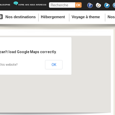
Recherche
hilosophie
votre avis nous interesse
ipal
u contenu principal
au contenu secondaire
Nos destinations
Hébergement
Voyage à theme
Nos
can't load Google Maps correctly.
OK
his website?