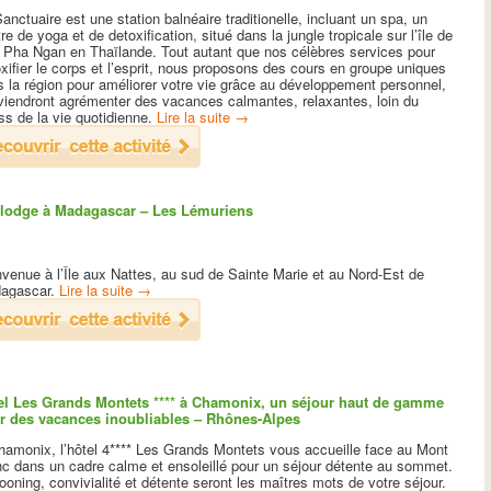
anctuaire est une station balnéaire traditionelle, incluant un spa, un
re de yoga et de detoxification, situé dans la jungle tropicale sur l’île de
 Pha Ngan en Thaïlande. Tout autant que nos célèbres services pour
xifier le corps et l’esprit, nous proposons des cours en groupe uniques
 la région pour améliorer votre vie grâce au développement personnel,
 viendront agrémenter des vacances calmantes, relaxantes, loin du
ss de la vie quotidienne.
Lire la suite
→
lodge à Madagascar – Les Lémuriens
venue à l’Île aux Nattes, au sud de Sainte Marie et au Nord-Est de
agascar.
Lire la suite
→
el Les Grands Montets **** à Chamonix, un séjour haut de gamme
r des vacances inoubliables – Rhônes-Alpes
hamonix, l’hôtel 4**** Les Grands Montets vous accueille face au Mont
nc dans un cadre calme et ensoleillé pour un séjour détente au sommet.
oning, convivialité et détente seront les maîtres mots de votre séjour.