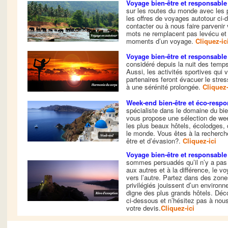
Voyage bien-être et responsable
sur les routes du monde avec les 
les offres de voyages autotour ci-
contacter ou à nous faire parvenir 
mots ne remplacent pas levécu et l
moments d’un voyage.
Cliquez-ic
Voyage bien-être et responsable
considéré depuis la nuit des temp
Aussi, les activités sportives qui
partenaires feront évacuer le stres
à une sérénité prolongée.
Cliquez-
Week-end bien-être et éco-respo
spécialiste dans le domaine du bie
vous propose une sélection de wee
les plus beaux hôtels, écolodges,
le monde. Vous êtes à la recherche 
être et d’évasion?.
Cliquez-ici
Voyage bien-être et responsable 
sommes persuadés qu’il n’y a pas 
aux autres et à la différence, le v
vers l’autre. Partez dans des zon
privilégiés jouissent d’un environ
digne des plus grands hôtels. Déco
ci-dessous et n’hésitez pas à nous
votre devis.
Cliquez-ici