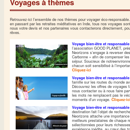
Voyages à thèmes
Retrouvez-ici l’ensemble de nos thèmes pour voyager éco-responsable.
en passant par les retraites méditatives en Inde, tous nos voyages son
nous votre devis et nos partenaires vous contacterons directement, po
rêves.
Voyage bien-être et responsable
l’association GOOD PLANET, pr
Neorizons s’engage à reverser de
Carbonne » afin de compenser les
séjour. Soucieux de notreenvironn
chacun soit sensibilisé à l’import
Cliquez-ici
Voyage bien-être et responsable 
famille sur les routes du monde av
Découvrez les offres de voyages f
nous contacter ou à nous faire par
les mots ne remplacent pas le vécu
moments d’un voyage.
Cliquez-ic
Voyage bien-être et responsabl
destination fait l’objet de recherc
Neorizons attache une importance 
meilleurs prestataires de chaque 
sélectionnées pour leurs richesses
expérience inédite, au cœur des tr