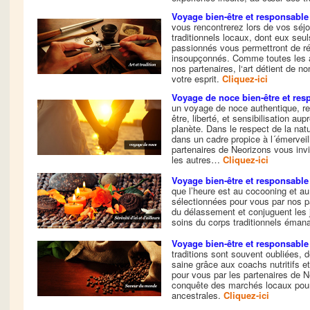
Voyage bien-être et responsable A
vous rencontrerez lors de vos séjo
traditionnels locaux, dont eux seul
passionnés vous permettront de ré
insoupçonnés. Comme toutes les a
nos partenaires, l‘art détient de n
votre esprit.
Cliquez-ici
Voyage de noce bien-être et re
un voyage de noce authentique, re
être, liberté, et sensibilisation a
planète. Dans le respect de la nat
dans un cadre propice à l´émerveil
partenaires de Neorizons vous in
les autres…
Cliquez-ici
Voyage bien-être et responsable S
que l’heure est au cocooning et au
sélectionnées pour vous par nos p
du délassement et conjuguent les
soins du corps traditionnels éman
Voyage bien-être et responsabl
traditions sont souvent oubliées, d
saine grâce aux coachs nutritifs e
pour vous par les partenaires de 
conquête des marchés locaux pour 
ancestrales.
Cliquez-ici