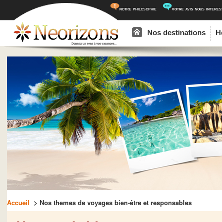
notre philosophie
votre avis nous intere
Menu principal
Aller au contenu principal
Aller au contenu secondaire
Nos destinations
H
Accueil
> Nos themes de voyages bien-être et responsables