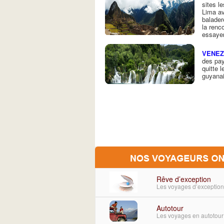
sites l
Lima av
balader
la renc
essayer
VENE
des pay
quitte 
guyanai
Rêve d’exception
Les voyages d’exceptio
Autotour
Les voyages en autotour