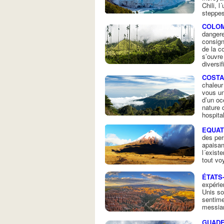
Chili, 
steppes
COLOM
dangere
consign
de la c
s’ouvre
diversi
COSTA
chaleur
vous un
d’un oc
nature 
hospita
EQUA
des per
apaisan
l´exist
tout vo
ÉTATS
expérie
Unis so
sentime
messian
GUAD