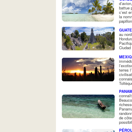
d’avion,
battue 
c’est e
la nomm
papillo
GUAT
au nord
Hondura
Pacifiq
Ciudad
MEXIQ
immédia
l’exoti
terres 
civilis
connais
Toltèqu
PANA
connaît
Beaucou
richess
Panama 
randonn
de côt
possibil
PÉRO