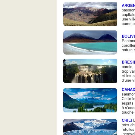
ARGEN
passion
capital
une vil
comme
BOLIV
Pantana
cordill
nature e
BRÉSI
parole,
trop va
et les 
d’une v
CANA
saumons
Cette i
esprits
à s’acc
touche
CHILI
L
près de
´étoile
incroya