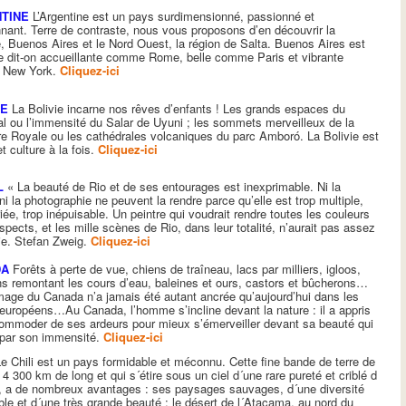
TINE
L’Argentine est un pays surdimensionné, passionné et
nant. Terre de contraste, nous vous proposons d’en découvrir la
e, Buenos Aires et le Nord Ouest, la région de Salta. Buenos Aires est
le dit-on accueillante comme Rome, belle comme Paris et vibrante
 New York.
Cliquez-ici
IE
La Bolivie incarne nos rêves d’enfants ! Les grands espaces du
l ou l’immensité du Salar de Uyuni ; les sommets merveilleux de la
ère Royale ou les cathédrales volcaniques du parc Amboró. La Bolivie est
t culture à la fois.
Cliquez-ici
L
« La beauté de Rio et de ses entourages est inexprimable. Ni la
 ni la photographie ne peuvent la rendre parce qu’elle est trop multiple,
riée, trop inépuisable. Un peintre qui voudrait rendre toutes les couleurs
aspects, et les mille scènes de Rio, dans leur totalité, n’aurait pas assez
ie. Stefan Zweig.
Cliquez-ici
DA
Forêts à perte de vue, chiens de traîneau, lacs par milliers, igloos,
 remontant les cours d’eau, baleines et ours, castors et bûcherons…
mage du Canada n’a jamais été autant ancrée qu’aujourd’hui dans les
 européens…Au Canada, l’homme s’incline devant la nature : il a appris
ommoder de ses ardeurs pour mieux s’émerveiller devant sa beauté qui
 par son immensité.
Cliquez-ici
e Chili est un pays formidable et méconnu. Cette fine bande de terre de
 4 300 km de long et qui s´étire sous un ciel d´une rare pureté et criblé d
s, a de nombreux avantages : ses paysages sauvages, d´une diversité
ble et d´une très grande beauté ; le désert de l´Atacama, au nord du