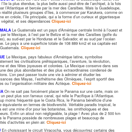
 l’île la plus étendue, la plus belle aussi peut-être de l’archipel, à la fois
par l’Atlantique et bercée par la mer des Caraïbes. Mais la Guadeloupe,
n réalité plusieurs groupes d’îles, à commencer par Karukera, comme on
e en créole, l’île principale, qui a la forme d’un curieux et gigantesque
n végétal, et ses dépendances
Cliquez-ici
EMALA
Le Guatemala est un pays d’Amérique centrale limité à l’ouest et
 par le Mexique, à l’est par le Belize et la mer des Caraïbes (golfe du
s), au sud-est par le Honduras et le Salvador, et au sud par l’océan
ue. Le pays a une superficie totale de 108 889 km2 et sa capitale est
 Guatemala.
Cliquez-ici
UE
Le Mexique, pays fabuleux d’Amérique latine, symbolise
tement les civilisations préhispaniques, l’aventure, la révolution,
sme et des fêtes joyeuses et colorées. Le Mexique conserve dans ses
l’une des plus abondantes et des plus extraordinaires condensé de
ations. L’on peut passer toute une vie à admirer et étudier les
sances des Mayas, l’esthétisme des Olmèques, l’esprit sportif des
es ou l’organisation militaire des Aztèque.
Cliquez-ici
MA
On ne sait pas forcément placer le Panama sur une carte, mais on
 un peut plus son fameux canal, qui relie le Pacifique à l’Atlantique.
p moins fréquenté que le Costa Rica, le Panama bénéficie d’une
e équivalente en termes de biodiversité. Véritable paradis tropical, le
est une mine d’or pour les botanistes, les ornithologues et des
eurs. Enfin un atout non négligeable, la plage ! Avec plus de 2 500 km
es le Panama possède de nombreuses plages et beaucoup de
ités d’activités en plein air.
Cliquez-ici
U
En choisissant le circuit Viracocha, vous découvrirez certains des