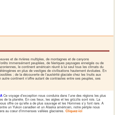
leuves et de rivières multiples, de montagnes et de canyons
e forêts immensément peuplées, de féeriques paysages enneigés ou de
oniennes, le continent américain réunit à lui seul tous les climats du
étérogènes en plus de vestiges de civilisations hautement évoluées. En
ssibles ; de la découverte de l’austérité glaciale chez les Inuits aux
n autre continent n’offre autant de contrastes entre ses peuples, ses
KA
Ce voyage d’exception nous conduira dans l’une des régions les plus
s de la planète. En ces lieux, les aigles et les grizzlis sont rois. La
nous offre ce qu’elle a de plus sauvage et les Hommes s’y font rare. A
entre un Yukon canadien et un Alaska américain, notre périple nous
ra au cœur d’immenses vallées glaciaires.
Cliquez-ici