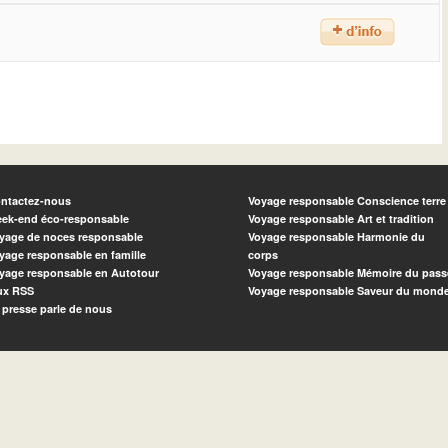
ntactez-nous
Voyage responsable Conscience terre
ek-end éco-responsable
Voyage responsable Art et tradition
yage de noces responsable
Voyage responsable Harmonie du
yage responsable en famille
corps
yage responsable en Autotour
Voyage responsable Mémoire du pass
ux RSS
Voyage responsable Saveur du mond
 presse parle de nous