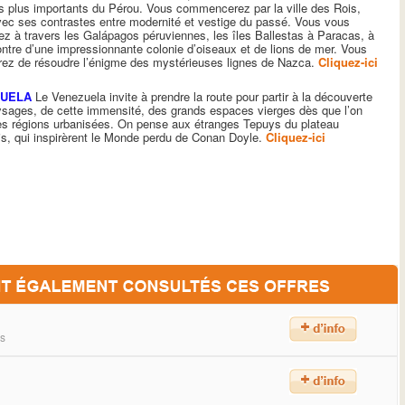
es plus importants du Pérou. Vous commencerez par la ville des Rois,
ec ses contrastes entre modernité et vestige du passé. Vous vous
ez à travers les Galápagos péruviennes, les îles Ballestas à Paracas, à
ontre d’une impressionnante colonie d’oiseaux et de lions de mer. Vous
ez de résoudre l’énigme des mystérieuses lignes de Nazca.
Cliquez-ici
ZUELA
Le Venezuela invite à prendre la route pour partir à la découverte
sages, de cette immensité, des grands espaces vierges dès que l’on
les régions urbanisées. On pense aux étranges Tepuys du plateau
s, qui inspirèrent le Monde perdu de Conan Doyle.
Cliquez-ici
ns