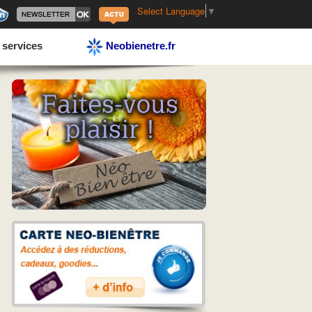
Select Language
▼
 services
Neobienetre.fr