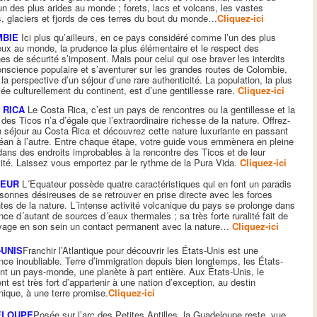
l´un des plus arides au monde ; forets, lacs et volcans, les vastes
, glaciers et fjords de ces terres du bout du monde…
Cliquez-ici
BIE
Ici plus qu’ailleurs, en ce pays considéré comme l’un des plus
ux au monde, la prudence la plus élémentaire et le respect des
es de sécurité s’imposent. Mais pour celui qui ose braver les interdits
onscience populaire et s’aventurer sur les grandes routes de Colombie,
 la perspective d’un séjour d’une rare authenticité. La population, la plus
fiée culturellement du continent, est d’une gentillesse rare.
Cliquez-ici
 RICA
Le Costa Rica, c’est un pays de rencontres ou la gentillesse et la
 des Ticos n’a d’égale que l’extraordinaire richesse de la nature. Offrez-
 séjour au Costa Rica et découvrez cette nature luxuriante en passant
éan à l’autre. Entre chaque étape, votre guide vous emmènera en pleine
dans des endroits improbables à la rencontre des Ticos et de leur
lité. Laissez vous emportez par le rythme de la Pura Vida.
Cliquez-ici
TEUR
L´Equateur possède quatre caractéristiques qui en font un paradis
sonnes désireuses de se retrouver en prise directe avec les forces
tes de la nature. L´intense activité volcanique du pays se prolonge dans
ence d´autant de sources d´eaux thermales ; sa très forte ruralité fait de
yage en son sein un contact permanent avec la nature…
Cliquez-ici
-UNIS
Franchir l’Atlantique pour découvrir les États-Unis est une
nce inoubliable. Terre d’immigration depuis bien longtemps, les États-
nt un pays-monde, une planète à part entière. Aux États-Unis, le
nt est très fort d’appartenir à une nation d’exception, au destin
ique, à une terre promise.
Cliquez-ici
ELOUPE
Posée sur l’arc des Petites Antilles, la Guadeloupe reste, vue