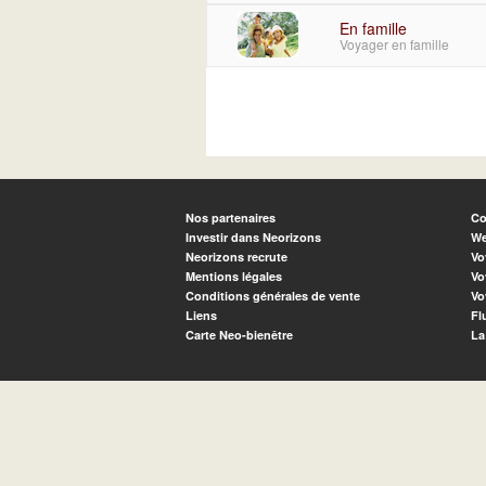
En famille
Voyager en famille
Nos partenaires
Co
Investir dans Neorizons
We
Neorizons recrute
Vo
Mentions légales
Vo
Conditions générales de vente
Vo
Liens
Fl
Carte Neo-bienêtre
La