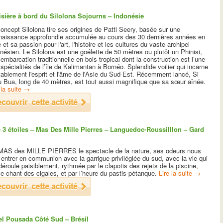
isière à bord du Silolona Sojourns – Indonésie
oncept Silolona tire ses origines de Patti Seery, basée sur une
naissance approfondie accumulée au cours des 30 dernières années en
 et sa passion pour l'art, l'histoire et les cultures du vaste archipel
nésien. Le Silolona est une goélette de 50 mètres ou plutôt un Phinisi,
embarcation traditionnelle en bois tropical dont la construction est l’une
spécialités de l’île de Kalimantan à Bornéo. Splendide voilier qui incarne
tablement l'esprit et l'âme de l'Asie du Sud-Est. Récemment lancé, Si
u Bua, long de 40 mètres, est tout aussi magnifique que sa sœur aînée.
 la suite
→
e 3 étoiles – Mas Des Mille Pierres – Languedoc-Roussilllon – Gard
MAS des MILLE PIERRES le spectacle de la nature, ses odeurs nous
 entrer en communion avec la garrigue privilégiée du sud, avec la vie qui
déroule paisiblement, rythmée par le clapotis des rejets de la piscine,
le chant des cigales, et par l’heure du pastis-pétanque.
Lire la suite
→
el Pousada Côté Sud – Brésil