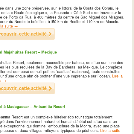
ée dans une zone préservée, sur le littoral de la Costa dos Corais, le
 de la « Route écologique », la Pousada « Côté Sud » se trouve sur la
ge de Porto da Rua, à 400 mètres du centre de Sao Miguel dos Milagres.
cœur du Nordeste brésilien, à150 km de Recife et 110 km de Maceio.
 la suite
→
el Majahuitas Resort – Mexique
huitas Resort, seulement accessible par bateau, se situe sur l’une des
ges les plus reculées de la Bay de Banderas, au Mexique. Le complexe
lier est composé de huit petites “casitas” (cabanes), toute construites
ur d’une crique afin de profiter d’une vue imprenable sur l’océan.
Lire la
te
→
el à Madagascar – Antsanitia Resort
anitia Resort est un complexe hôtelier éco touristique totalement
gré dans l’environnement naturel et humain.L'hôtel est situé dans un
re exceptionnel qui domine l'embouchure de la Morira, avec une plage
ptueuse et deux villages mitoyens typiques de pêcheurs.
Lire la suite