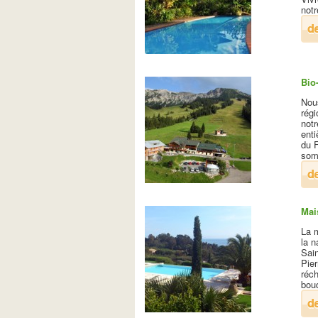
notr
Bio
Nou
régi
notr
enti
du F
som
Mai
La m
la n
Sain
Pier
réc
bouq