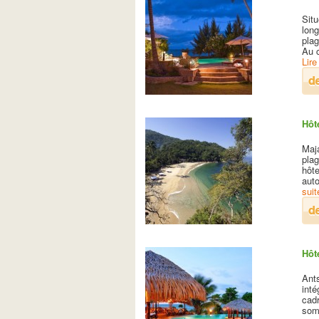
Situ
long
pla
Au 
Lire
Hôt
Maja
pla
hôte
auto
sui
Hôt
Ants
inté
cad
som