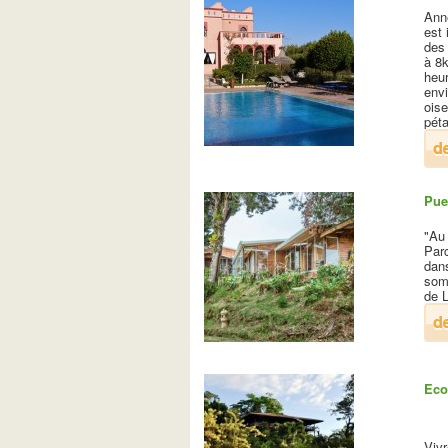
Anne
est
des
à 8
heur
env
oise
péta
Pue
"Au
Par
dan
som
de 
Eco
Viv