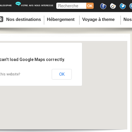
Recherche
hilosophie
votre avis nous interesse
ipal
u contenu principal
au contenu secondaire
Nos destinations
Hébergement
Voyage à theme
Nos
can't load Google Maps correctly.
OK
his website?