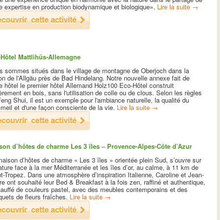
e expertise en production biodynamique et biologique».
Lire la suite
→
-Hôtel Mattlihüs-Allemagne
s sommes situés dans le village de montagne de Oberjoch dans la
on de l'Allgäu près de Bad Hindelang. Notre nouvelle annexe fait de
e hôtel le premier hôtel Allemand Holz100 Eco-Hôtel construit
èrement en bois, sans l'utilisation de colle ou de clous. Selon les règles
eng Shui, il est un exemple pour l'ambiance naturelle, la qualité du
meil et d'une façon consciente de la vie.
Lire la suite
→
son d’hôtes de charme Les 3 îles – Provence-Alpes-Côte d’Azur
aison d’hôtes de charme « Les 3 îles » orientée plein Sud, s’ouvre sur
ature face à la mer Méditerranée et les îles d’or, au calme, à 11 km de
t-Tropez. Dans une atmosphère d’inspiration Italienne, Caroline et Jean-
re ont souhaité leur Bed & Breakfast à la fois zen, raffiné et authentique,
hauffé de couleurs pastel, avec des meubles contemporains et des
uets de fleurs fraîches.
Lire la suite
→