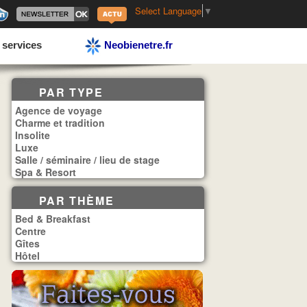
Select Language
▼
 services
Neobienetre.fr
PAR TYPE
Agence de voyage
Charme et tradition
Insolite
Luxe
Salle / séminaire / lieu de stage
Spa & Resort
PAR THÈME
Bed & Breakfast
Centre
Gîtes
Hôtel