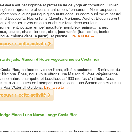
-Gaëlle est naturopathe et professeure de yoga en formation. Olivier
 ingénieur agronome et consultant en environnement. Nous proposons
 chambres à louer pour quelques nuits dans un cadre sublime et naturel
km d’Essaouira. Nos enfants Quentin, Marianne, Axel et Elouan seront
eux d’accueillir vos enfants et de leur faire découvrir leur
ironnement: potager en permaculture, nombreux animaux (ânes,
aux, poules, chats, tortues, etc.), jeux variés (trampoline, basket,
nque, cabane dans le jardin), et piscine.
Lire la suite
→
rta de jade, Maison d’Hôtes végétarienne au Costa rica
 Costa Rica, en face du volcan Poas, situé a seulement 15 minutes du
c Nacional Poas, nous vous offrons une Maison d’Hôtes végétarienne,
s une nature champêtre et bucolique a 1600 mètres d'altitude. Nous
mes a 30 minutes de l'aeroport international Juan Santamaria et 20min
La Paz Waterfall Gardens.
Lire la suite
→
lodge Finca Luna Nueva Lodge-Costa Rica
re une expérience unique en harmonie avec la nature dans le partage de