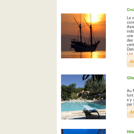
Cro
Le c
con
Asie
indo
une 
des 
véri
Dat
Lire
Gît
Au 
font
s’y 
par 
Hôt