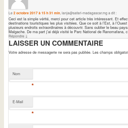
Le
2 octobre 2017 à 15 h 31 min
,
lanja@safari-madagascar.mg
a dit :
Ceci est la simple vérité, merci pour cet article très intéressant. Et eff
destinations touristiques les plus visitées. Que ce soit à l’Est, à l’Oues
plusieurs endroits extraordinaires à découvrir. Sans oublier le beau paysag
Malgache. De ma part j’ai déjà visité le Parc National de Ranomafana, c’
↓
Répondre
LAISSER UN COMMENTAIRE
Votre adresse de messagerie ne sera pas publiée. Les champs obligato
Nom
*
E-Mail
*