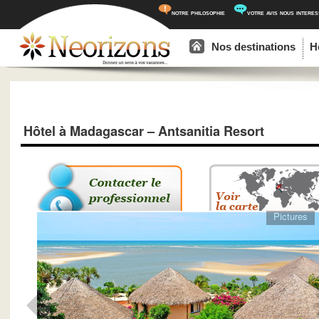
notre philosophie
votre avis nous intere
Menu principal
Aller au contenu principal
Aller au contenu secondaire
Nos destinations
H
Hôtel à Madagascar – Antsanitia Resort
Pictures