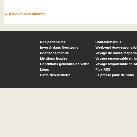
Navigation des articles
←
Articles plus anciens
Nos partenaires
Contactez-nous
Investir dans Neorizons
Week-end éco-responsab
Neorizons recrute
Voyage de noces respons
Mentions légales
Voyage responsable en fa
Conditions générales de vente
Voyage responsable en A
Liens
Flux RSS
Carte Neo-bienêtre
La presse parle de nous