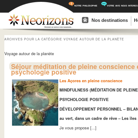
notre philosophie
votre avis nous intere
Menu principal
Aller au contenu principal
Aller au contenu secondaire
Nos destinations
H
ARCHIVES POUR LA CATÉGORIE
VOYAGE AUTOUR DE LA PLANÈTE
Voyage autour de la planète
Séjour méditation de pleine conscience 
psychologie positive
Les Açores en pleine conscience
MINDFULNESS (MÉDITATION DE PLEIN
PSYCHOLOGIE POSITIVE
DÉVELOPPEMENT PERSONNEL – BILAN
au vert, dans un cadre de rêve – Les îles
Je vous propose [...]