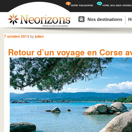
notre philosophie
votre avis nous intere
Menu principal
Aller au contenu principal
Aller au contenu secondaire
Nos destinations
H
Navigation des articles
7 octobre 2013
by
julien
Retour d’un voyage en Corse a