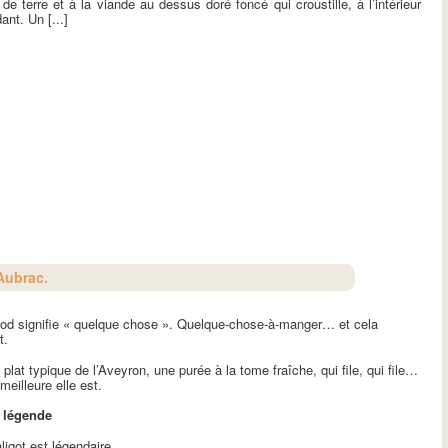
 terre et à la viande au dessus doré foncé qui croustille, à l’intérieur
ant. Un [...]
’Aubrac.
quod signifie « quelque chose ». Quelque-chose-à-manger… et cela
t.
n plat typique de l’Aveyron, une purée à la tome fraîche, qui file, qui file…
 meilleure elle est.
a légende
aligot est légendaire.