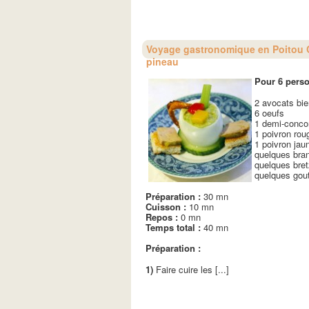
Voyage gastronomique en Poitou C
pineau
Pour 6 perso
2 avocats bi
6 oeufs
1 demi-conc
1 poivron rou
1 poivron jau
quelques bran
quelques bret
quelques gout
Préparation :
30 mn
Cuisson :
10 mn
Repos :
0 mn
Temps total :
40 mn
Préparation :
1)
Faire cuire les [...]