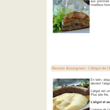
aux pommes de
moelleux-fond
Recette Auvergnate : L’Aligot de l
En latin, ali
devient l’aligo
L’aligot est u
Plus elle file,
L’aligot et s
L’origine de l’