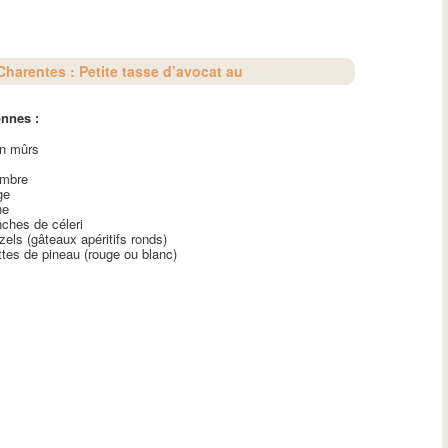
harentes : Petite tasse d’avocat au
nnes :
en mûrs
ombre
ge
ne
ches de céleri
zels (gâteaux apéritifs ronds)
tes de pineau (rouge ou blanc)