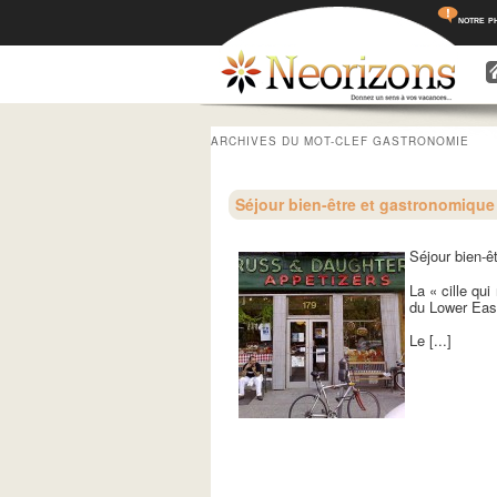
notre p
Menu princ
Aller a
Aller 
ARCHIVES DU MOT-CLEF
GASTRONOMIE
Séjour bien-être et gastronomique
Séjour bien-ê
La « cille qui
du Lower East
Le [...]