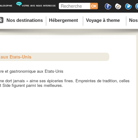
Recherche
hilosophie
votre avis nous interesse
ipal
u contenu principal
au contenu secondaire
Nos destinations
Hébergement
Voyage à theme
Nos
 aux Etats-Unis
tre et gastronomique aux Etats-Unis
 ne dort jamais » aime ses épiceries fines. Empreintes de tradition, celles
 Side figurent parmi les meilleures.