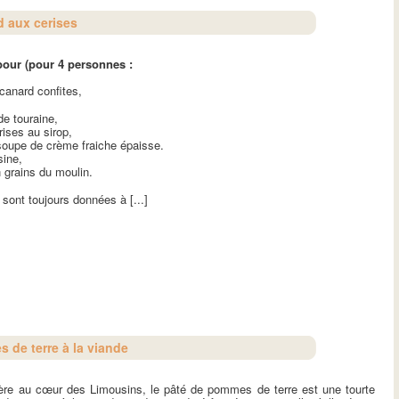
d aux cerises
pour (pour 4 personnes :
canard confites,
de touraine,
rises au sirop,
 soupe de crème fraiche épaisse.
sine,
n grains du moulin.
 sont toujours données à [...]
 de terre à la viande
hère au cœur des Limousins, le pâté de pommes de terre est une tourte