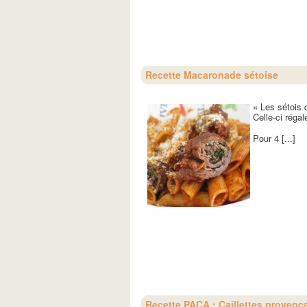
Recette Macaronade sétoise
« Les sétois 
Celle-ci réga
Pour 4 [...]
Recette PACA : Caillettes provenç