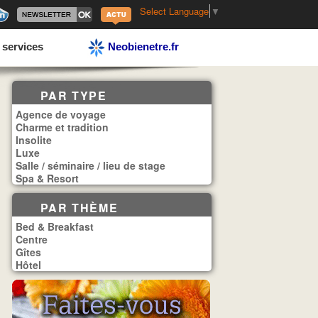
Select Language
▼
 services
Neobienetre.fr
PAR TYPE
Agence de voyage
Charme et tradition
Insolite
Luxe
Salle / séminaire / lieu de stage
Spa & Resort
PAR THÈME
Bed & Breakfast
Centre
Gîtes
Hôtel