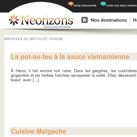
notre philosophie
votre avis nous intere
Menu principal
Aller au contenu principal
Aller au contenu secondaire
Nos destinations
H
ARCHIVES DU MOT-CLEF
CUISINE
Le pot-au-feu à la sauce vietnamienne
À Hanoi, il fait encore nuit noire. Dans les gargotes, les cuisinière
gingembre et les herbes fraîches ramassées la veille. Elles désossent d
boeuf avec [...]
Cuisine Malgache