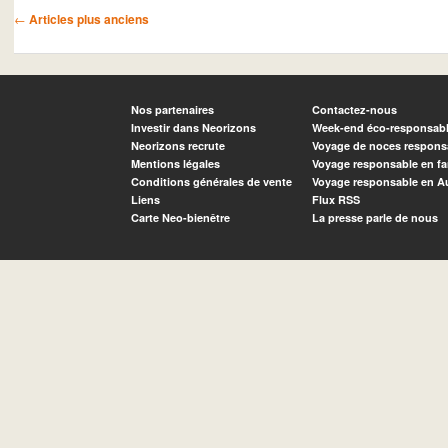
Navigation des articles
←
Articles plus anciens
Nos partenaires
Contactez-nous
Investir dans Neorizons
Week-end éco-responsab
Neorizons recrute
Voyage de noces respons
Mentions légales
Voyage responsable en fa
Conditions générales de vente
Voyage responsable en A
Liens
Flux RSS
Carte Neo-bienêtre
La presse parle de nous