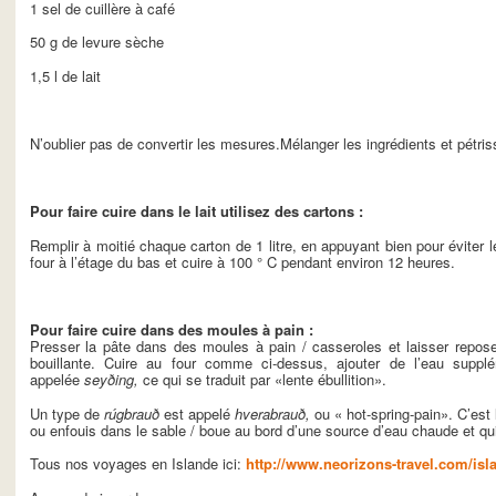
1 sel de cuillère à café
50 g de levure sèche
1,5 l de lait
N’oublier pas de convertir les mesures.Mélanger les ingrédients et pétris
Pour faire cuire dans le lait utilisez des cartons :
Remplir à moitié chaque carton de 1 litre, en appuyant bien pour éviter l
four à l’étage du bas et cuire à 100 ° C pendant environ 12 heures.
Pour faire cuire dans des moules à pain :
Presser la pâte dans des moules à pain / casseroles et laisser repose
bouillante. Cuire au four comme ci-dessus, ajouter de l’eau suppl
appelée
seyðing,
ce qui se traduit par «lente ébullition».
Un type de
rúgbrauð
est appelé
hverabrauð,
ou « hot-spring-pain». C’est 
ou enfouis dans le sable / boue au bord d’une source d’eau chaude et qui
Tous nos voyages en Islande ici:
http://www.neorizons-travel.com/isl