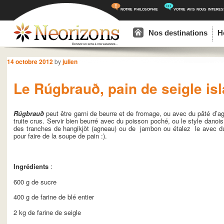
notre philosophie
votre avis nous intere
Menu principal
Aller au contenu principal
Aller au contenu secondaire
Nos destinations
H
Navigation des articles
14 octobre 2012
by
julien
Le Rúgbrauð, pain de seigle is
Rúgbrauð
peut être garni de beurre et de fromage, ou avec du pâté d’a
truite crus. Servir bien beurré avec du poisson poché, ou le style dano
des tranches de hangikjöt (agneau) ou de jambon ou étalez le avec du f
pour faire de la soupe de pain :).
Ingrédients
:
600 g de sucre
400 g de farine de blé entier
2 kg de farine de seigle