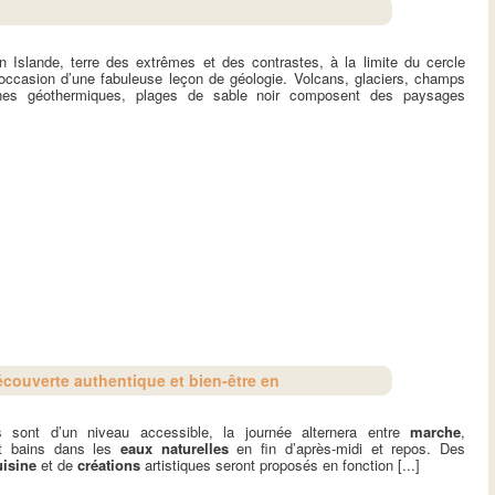
 Islande, terre des extrêmes et des contrastes, à la limite du cercle
l’occasion d’une fabuleuse leçon de géologie. Volcans, glaciers, champs
nes géothermiques, plages de sable noir composent des paysages
]
couverte authentique et bien-être en
 sont d’un niveau accessible, la journée alternera entre
marche
,
 bains dans les
eaux naturelles
en fin d’après-midi et repos. Des
isine
et de
créations
artistiques seront proposés en fonction [...]