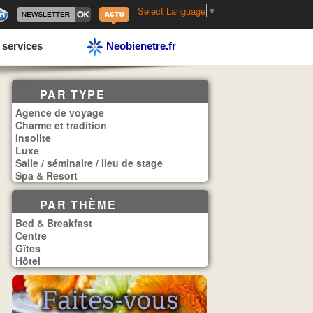
Select Language
▼
 services
Neobienetre.fr
PAR TYPE
Agence de voyage
Charme et tradition
Insolite
Luxe
Salle / séminaire / lieu de stage
Spa & Resort
PAR THÈME
Bed & Breakfast
Centre
Gîtes
Hôtel