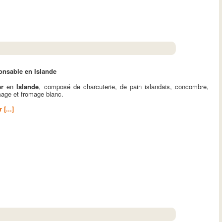
onsable en Islande
er
en
Islande
, composé de charcuterie, de pain islandais, concombre,
mage et fromage blanc.
 [...]