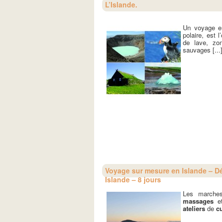
L’Islande.
Un voyage en
polaire, est 
de lave, zo
sauvages [...
Voyage sur mesure en Islande – Dé
Islande – 8 jours
Les marches
massages
et
ateliers
de
cu