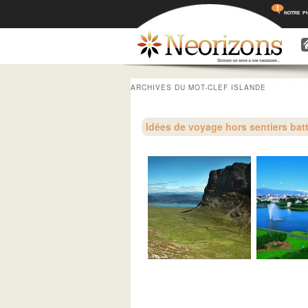
notre p
Menu princ
Aller a
Aller 
ARCHIVES DU MOT-CLEF
ISLANDE
Idées de voyage hors sentiers bat