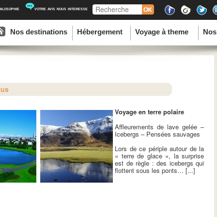
Recherche
hilosophie
votre avis nous interesse
ipal
u contenu principal
au contenu secondaire
Nos destinations
Hébergement
Voyage à theme
Nos
tus
Voyage en terre polaire
Affleurements de lave gelée –
Icebergs – Pensées sauvages
Lors de ce périple autour de la
« terre de glace », la surprise
est de règle : des icebergs qui
flottent sous les ponts… [...]