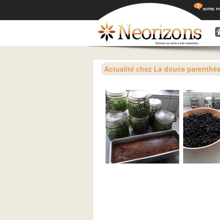
notre p
Menu princ
Aller a
Aller 
Actualité chez La douce parenthè