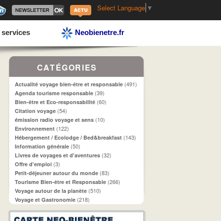
Select Language
▼
 services
Neobienetre.fr
CATÉGORIES
(491)
Actualité voyage bien-être et responsable
(39)
Agenda tourisme responsable
(60)
Bien-être et Eco-responsabilité
(54)
Citation voyage
(10)
émission radio voyage et sens
(122)
Environnement
(143)
Hébergement / Ecolodge / Bed&breakfast
(50)
Information générale
(32)
Livres de voyages et d'aventures
(3)
Offre d'emploi
(83)
Petit-déjeuner autour du monde
(266)
Tourisme Bien-être et Responsable
(510)
Voyage autour de la planète
(218)
Voyage et Gastronomie