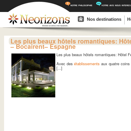
notre philosophie
votre avis nous intere
Menu principal
Aller au contenu principal
Aller au contenu secondaire
Nos destinations
H
Les plus beaux hôtels romantiques: Hôte
– Bocairent– Espagne
Les plus beaux hôtels romantiques: Hôtel F
Avec des
établissements
aux quatre coins 
[...]