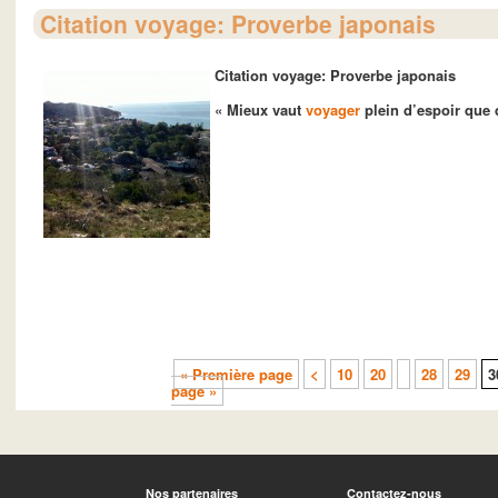
Citation voyage: Proverbe japonais
Citation voyage: Proverbe japonais
« Mieux vaut
voyager
plein d’espoir que 
« Première page
<
10
20
28
29
3
page »
Nos partenaires
Contactez-nous