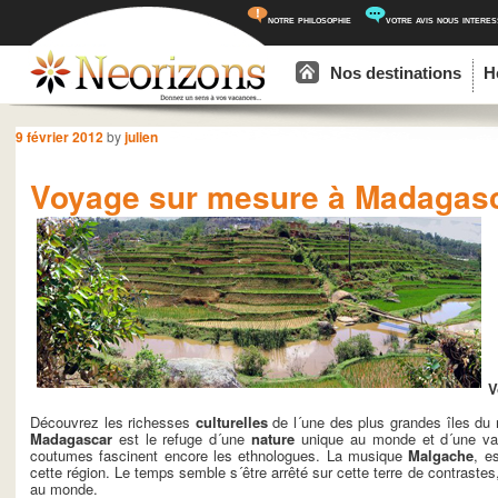
notre philosophie
votre avis nous intere
Menu principal
Aller au contenu principal
Aller au contenu secondaire
Nos destinations
H
Navigation des articles
9 février 2012
by
julien
Voyage sur mesure à Madagas
V
Découvrez les richesses
culturelles
de l´une des plus grandes îles du m
Madagascar
est le refuge d´une
nature
unique au monde et d´une var
coutumes fascinent encore les ethnologues. La musique
Malgache
, e
cette région. Le temps semble s´être arrêté sur cette terre de contraste
au monde.