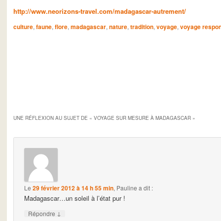
http://www.neorizons-travel.com/madagascar-autrement/
culture
,
faune
,
flore
,
madagascar
,
nature
,
tradition
,
voyage
,
voyage respo
UNE RÉFLEXION AU SUJET DE «
VOYAGE SUR MESURE À MADAGASCAR
»
Le
29 février 2012 à 14 h 55 min
,
Pauline
a dit :
Madagascar…un soleil à l’état pur !
↓
Répondre