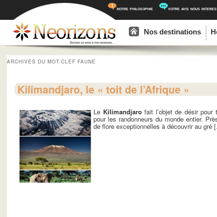
notre philosophie
votre avis nous intere
Menu principal
Aller au contenu principal
Aller au contenu secondaire
Nos destinations
H
ARCHIVES DU MOT-CLEF
FAUNE
Kilimandjaro, le « toit de l’Afrique »
Le
Kilimandjaro
fait l’objet de désir pou
pour les randonneurs du monde entier. Prè
de flore exceptionnelles à découvrir au gré [.