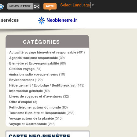
Select Language
▼
 services
Neobienetre.fr
CATÉGORIES
(491)
Actualité voyage bien-être et responsable
(39)
Agenda tourisme responsable
(60)
Bien-être et Eco-responsabilité
(54)
Citation voyage
(10)
émission radio voyage et sens
(122)
Environnement
(143)
Hébergement / Ecolodge / Bed&breakfast
(50)
Information générale
(32)
Livres de voyages et d'aventures
(3)
Offre d'emploi
(83)
Petit-déjeuner autour du monde
(266)
Tourisme Bien-être et Responsable
(510)
Voyage autour de la planète
(218)
Voyage et Gastronomie