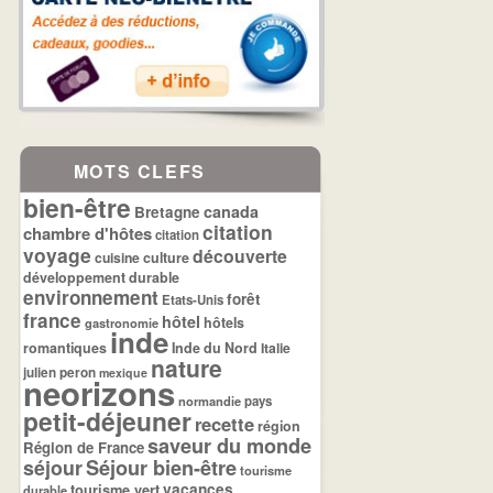
MOTS CLEFS
bien-être
canada
Bretagne
citation
chambre d'hôtes
citation
voyage
découverte
cuisine
culture
développement durable
environnement
forêt
Etats-Unis
france
hôtel
hôtels
gastronomie
inde
romantiques
Inde du Nord
Italie
nature
julien peron
mexique
neorizons
normandie
pays
petit-déjeuner
recette
région
saveur du monde
Région de France
séjour
Séjour bien-être
tourisme
tourisme vert
vacances
durable