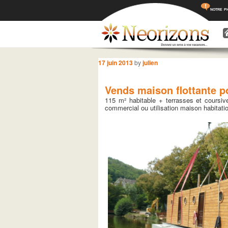
notre p
Menu princ
Aller a
Aller 
Navigation des articles
17 juin 2013
by
julien
Vends maison flottante p
115 m² habitable + terrasses et coursi
commercial ou utilisation maison habitatio