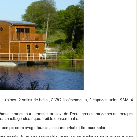
 cuisines, 2 salles de bains, 2 WC indépendants, 2 espaces salon SAM, 4
ieur, sorties sur terrasse au raz de l’eau, grands rangements, parquet
erre, chauffage électrique. Faible consommation.
 pompe de relevage fournis, non motorisée ; flotteurs acier
tre portée, à un prix accessible, installée en quelques jours sur tout plan