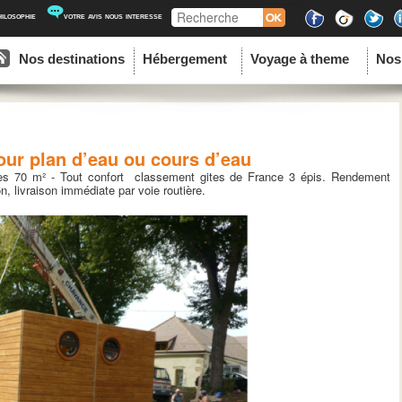
Recherche
hilosophie
votre avis nous interesse
ipal
u contenu principal
au contenu secondaire
Nos destinations
Hébergement
Voyage à theme
Nos
our plan d’eau ou cours d’eau
ves 70 m² - Tout confort classement gites de France 3 épis. Rendement
n, livraison immédiate par voie routière.