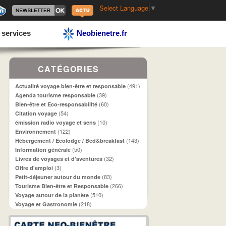
Select Language
▼
 services
Neobienetre.fr
CATÉGORIES
(491)
Actualité voyage bien-être et responsable
(39)
Agenda tourisme responsable
(60)
Bien-être et Eco-responsabilité
(54)
Citation voyage
(10)
émission radio voyage et sens
(122)
Environnement
(143)
Hébergement / Ecolodge / Bed&breakfast
(50)
Information générale
(32)
Livres de voyages et d'aventures
(3)
Offre d'emploi
(83)
Petit-déjeuner autour du monde
(266)
Tourisme Bien-être et Responsable
(510)
Voyage autour de la planète
(218)
Voyage et Gastronomie