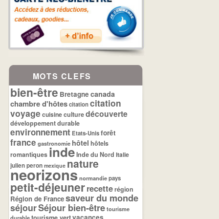
MOTS CLEFS
bien-être
canada
Bretagne
citation
chambre d'hôtes
citation
voyage
découverte
cuisine
culture
développement durable
environnement
forêt
Etats-Unis
france
hôtel
hôtels
gastronomie
inde
romantiques
Inde du Nord
Italie
nature
julien peron
mexique
neorizons
normandie
pays
petit-déjeuner
recette
région
saveur du monde
Région de France
séjour
Séjour bien-être
tourisme
tourisme vert
vacances
durable