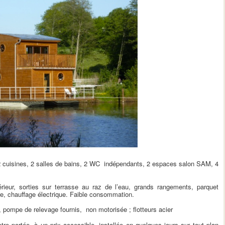
 cuisines, 2 salles de bains, 2 WC indépendants, 2 espaces salon SAM, 4
ieur, sorties sur terrasse au raz de l’eau, grands rangements, parquet
erre, chauffage électrique. Faible consommation.
 pompe de relevage fournis, non motorisée ; flotteurs acier
tre portée, à un prix accessible, installée en quelques jours sur tout plan