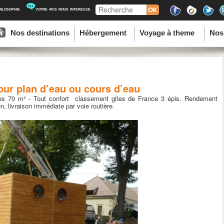
Recherche
hilosophie
votre avis nous interesse
ipal
u contenu principal
au contenu secondaire
Nos destinations
Hébergement
Voyage à theme
Nos
our plan d’eau ou cours d’eau
ves 70 m² - Tout confort classement gites de France 3 épis. Rendement
n, livraison immédiate par voie routière.