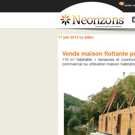
notre p
Menu princ
Aller a
Aller 
Navigation des articles
17 juin 2013
by
julien
Vends maison flottante p
115 m² habitable + terrasses et coursi
commercial ou utilisation maison habitatio