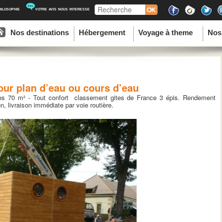
Recherche
hilosophie
votre avis nous interesse
ipal
u contenu principal
au contenu secondaire
Nos destinations
Hébergement
Voyage à theme
Nos
our plan d’eau ou cours d’eau
ves 70 m² - Tout confort classement gites de France 3 épis. Rendement
n, livraison immédiate par voie routière.