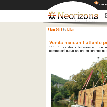
notre p
Menu princ
Aller a
Aller 
Navigation des articles
17 juin 2013
by
julien
Vends maison flottante p
115 m² habitable + terrasses et coursi
commercial ou utilisation maison habitatio