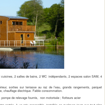
 cuisines, 2 salles de bains, 2 WC indépendants, 2 espaces salon SAM, 4
ieur, sorties sur terrasse au raz de l’eau, grands rangements, parquet
erre, chauffage électrique. Faible consommation.
 pompe de relevage fournis, non motorisée ; flotteurs acier
tre portée, à un prix accessible, installée en quelques jours sur tout plan