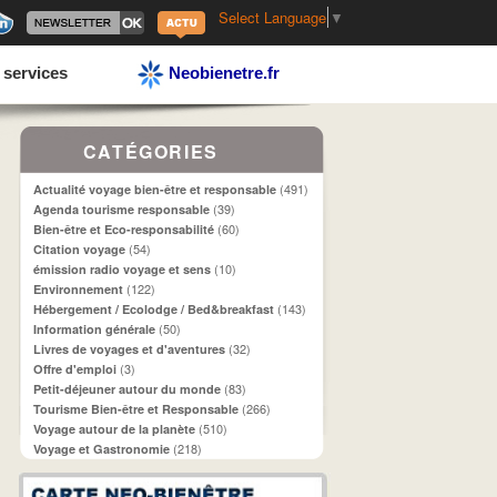
Select Language
▼
 services
Neobienetre.fr
CATÉGORIES
(491)
Actualité voyage bien-être et responsable
(39)
Agenda tourisme responsable
(60)
Bien-être et Eco-responsabilité
(54)
Citation voyage
(10)
émission radio voyage et sens
(122)
Environnement
(143)
Hébergement / Ecolodge / Bed&breakfast
(50)
Information générale
(32)
Livres de voyages et d'aventures
(3)
Offre d'emploi
(83)
Petit-déjeuner autour du monde
(266)
Tourisme Bien-être et Responsable
(510)
Voyage autour de la planète
(218)
Voyage et Gastronomie