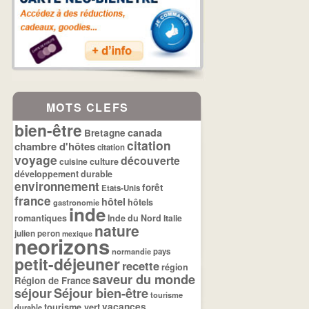
MOTS CLEFS
bien-être
canada
Bretagne
citation
chambre d'hôtes
citation
voyage
découverte
cuisine
culture
développement durable
environnement
forêt
Etats-Unis
france
hôtel
hôtels
gastronomie
inde
romantiques
Inde du Nord
Italie
nature
julien peron
mexique
neorizons
normandie
pays
petit-déjeuner
recette
région
saveur du monde
Région de France
séjour
Séjour bien-être
tourisme
tourisme vert
vacances
durable