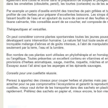
dans les omelettes (ciboulette, persil), les tourtes (coriandre) ou de le
Par exemple un pesto d’oseille enrichit des tranches de pain grillées et 
profiter de ces herbes pour préparer d’excellentes boissons. Les sirops 
faisant bouillir de l’eau et en ajoutant du sucre de canne et des feuilles 
tisane calmante, très conseillée avant de se coucher, est composée de 
Thérapeutiques et versatiles.
On peut considérer comme plantes spontannées toutes les jeunes pousses
développent sans intervention humaine. La nature fait tout toute seule e
incroyable mélange d’aômes et de goûts intenses, à l’abri de manipulati
seulement par la terre, l’eau et la lumière.
Bon nombre de ces plantes sont utilisées en phylothérapie et en homéopa
ou l’angélique. Toutes présentes un excellent contenu en vitamines et e
provisions d’herbes aromatiques, sauge, menthe, roquette, mâches et ortie
Essayez aussi l’ail ainsi que les asperges et les épinards sauvages.
Conseils pour une cueillette réussie.
Pensez à apportez des ciseaux pour couper herbes et plantes mais pas tr
arracher pour ne pas compromettre l’écosystème et garantir la reproductio
cueillies, mieux vaut éviter de les transporter dans des sachets en plasti
rapidement. Préférez des sachets en papier et, mieux encore, le bon vieu