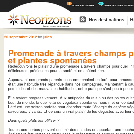
notre philosophie
votre avis nous intere
Menu principal
Aller au contenu principal
Aller au contenu secondaire
Nos destinations
H
Navigation des articles
20 septembre 2012
by
julien
Promenade à travers champs po
et plantes spontanées
Redécouvrons le plaisir d’une promenade à travers champs pour cueillir 
délicieuses, précieuses pour la santé et ne coûtent rien.
Auparavant nos grands parents nous emmenaient en forêt pour ramasser 
était une habitude très répandue dans nos campagnes. Maintenant à cause
pesticides et des mauvaises habitudes, cette pratique s’est peu à peu « 
Elle revient progressivement. Aux antipodes du raisin ou des poires cult
bout du monde, la cueillette de végétaux spontanés nous met en contact 
L’été est une saison parfaite pour absorber toute l’énergie ds espèce vé
savoureux, vivants. Et ce sera un vrai plaisir de les déguster, avec leur 
Dans quels plats les utiliser ?
Toutes ces herbes peuvent enrichir des salades en apportant une touche 
également être cuites et entrer dans la préparation de soupes et potages.