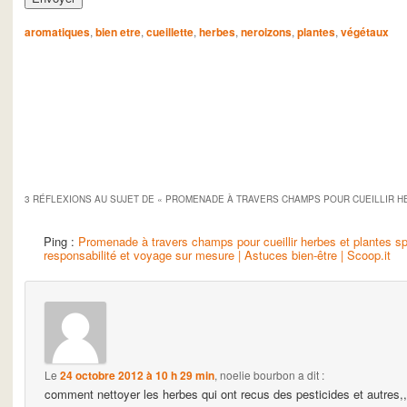
aromatiques
,
bien etre
,
cueillette
,
herbes
,
neroizons
,
plantes
,
végétaux
3 RÉFLEXIONS AU SUJET DE «
PROMENADE À TRAVERS CHAMPS POUR CUEILLIR H
Ping :
Promenade à travers champs pour cueillir herbes et plantes sp
responsabilité et voyage sur mesure | Astuces bien-être | Scoop.it
Le
24 octobre 2012 à 10 h 29 min
,
noelie bourbon
a dit :
comment nettoyer les herbes qui ont recus des pesticides et autres,,