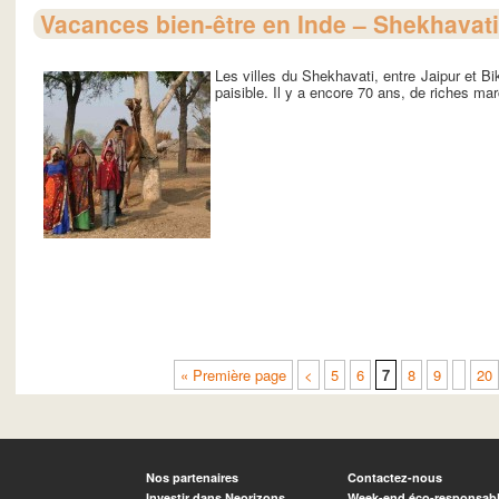
Vacances bien-être en Inde – Shekhavati
Les villes du Shekhavati, entre Jaipur et B
paisible. Il y a encore 70 ans, de riches mar
« Première page
<
5
6
7
8
9
20
Nos partenaires
Contactez-nous
Investir dans Neorizons
Week-end éco-responsab