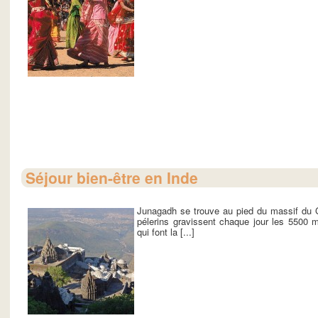
Séjour bien-être en Inde
Junagadh se trouve au pied du massif du G
pélerins gravissent chaque jour les 5500
qui font la [...]