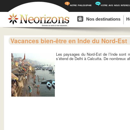
notre philosophie
votre avis nous intere
Menu principal
Aller au contenu principal
Aller au contenu secondaire
Nos destinations
H
Vacances bien-être en Inde du Nord-Est
Les paysages du Nord-Est de l’Inde sont ma
s’étend de Delhi à Calcutta. De nombreux affl