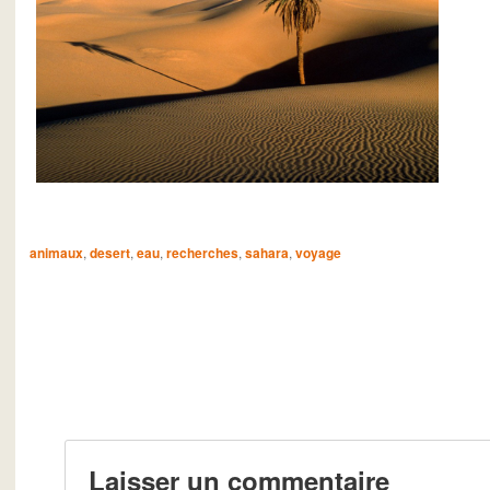
animaux
,
desert
,
eau
,
recherches
,
sahara
,
voyage
Laisser un commentaire