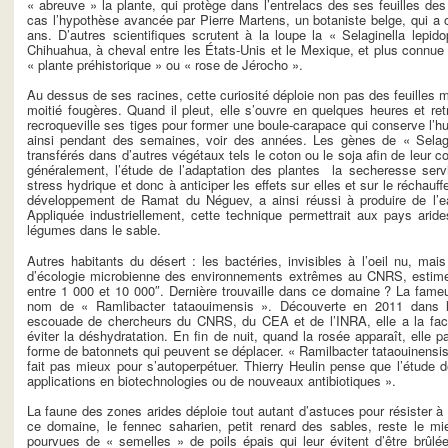
« abreuve » la plante, qui protège dans l’entrelacs des ses feuilles des
cas l’hypothèse avancée par Pierre Martens, un botaniste belge, qui a 
ans. D’autres scientifiques scrutent à la loupe la « Selaginella lepid
Chihuahua, à cheval entre les États-Unis et le Mexique, et plus connue s
« plante préhistorique » ou « rose de Jérocho ».
Au dessus de ses racines, cette curiosité déploie non pas des feuilles 
moitié fougères. Quand il pleut, elle s’ouvre en quelques heures et retr
recroqueville ses tiges pour former une boule-carapace qui conserve l’h
ainsi pendant des semaines, voir des années. Les gènes de « Selagine
transférés dans d’autres végétaux tels le coton ou le soja afin de leur c
généralement, l’étude de l’adaptation des plantes la secheresse serv
stress hydrique et donc à anticiper les effets sur elles et sur le réchau
développement de Ramat du Néguev, a ainsi réussi à produire de l’e
Appliquée industriellement, cette technique permettrait aux pays aride
légumes dans le sable.
Autres habitants du désert : les bactéries, invisibles à l’oeil nu, mais
d’écologie microbienne des environnements extrêmes au CNRS, esti
entre 1 000 et 10 000″. Dernière trouvaille dans ce domaine ? La fame
nom de « Ramlibacter tataouimensis ». Découverte en 2011 dans le
escouade de chercheurs du CNRS, du CEA et de l’INRA, elle a la facul
éviter la déshydratation. En fin de nuit, quand la rosée apparaît, elle pa
forme de batonnets qui peuvent se déplacer. « Ramilbacter tataouinensis 
fait pas mieux pour s’autoperpétuer. Thierry Heulin pense que l’étude d
applications en biotechnologies ou de nouveaux antibiotiques ».
La faune des zones arides déploie tout autant d’astuces pour résister à 
ce domaine, le fennec saharien, petit renard des sables, reste le mi
pourvues de « semelles » de poils épais qui leur évitent d’être brûlé