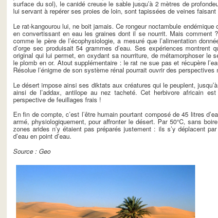
surface du sol), le canidé creuse le sable jusqu’à 2 mètres de profondeu
lui servant à repérer ses proies de loin, sont tapissées de veines faisant 
Le rat-kangourou lui, ne boit jamais. Ce rongeur noctambule endémique de
en convertissant en eau les graines dont il se nourrit. Mais comment 
comme le père de l’écophysiologie, a mesuré que l’alimentation do
d’orge sec produisait 54 grammes d’eau. Ses expériences montrent q
original qui lui permet, en oxydant sa nourriture, de métamorphoser le 
le plomb en or. Atout supplémentaire : le rat ne sue pas et récupère l’e
Résolue l’énigme de son système rénal pourrait ouvrir des perspectives
Le désert impose ainsi ses diktats aux créatures qui le peuplent, jusqu’à 
ainsi de l’addax, antilope au nez tacheté. Cet herbivore africain es
perspective de feuillages frais !
En fin de compte, c’est l’être humain pourtant composé de 45 litres d’e
armé, physiologiquement, pour affronter le désert. Par 50°C, sans boir
zones arides n’y étaient pas préparés justement : ils s’y déplacent par 
d’eau en point d’eau.
Source : Geo