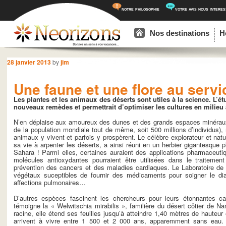
notre philosophie
votre avis nous intere
Menu principal
Aller au contenu principal
Aller au contenu secondaire
Nos destinations
H
Navigation des articles
28 janvier 2013
by
jim
Une faune et une flore au ser
Les plantes et les animaux des déserts sont utiles à la science. L’é
nouveaux remèdes et permettrait d’optimiser les cultures en milieu
N’en déplaise aux amoureux des dunes et des grands espaces minérau
de la population mondiale tout de même, soit 500 millions d’individus)
animaux y vivent et parfois y prospèrent. Le célèbre explorateur et nat
sa vie à arpenter les déserts, a ainsi réuni en un herbier gigantesque 
Sahara ! Parmi elles, certaines auraient des applications pharmaceut
molécules antioxydantes pourraient être utilisées dans le traitemen
prévention des cancers et des maladies cardiaques. Le Laboratoire de 
végétaux suceptibles de fournir des médicaments pour soigner le dia
affections pulmonaires…
D’autres espèces fascinent les chercheurs pour leurs étonnantes ca
témoigne la « Welwitschia mirabilis », familière du désert côtier de Na
racine, elle étend ses feuilles jusqu’à atteindre 1,40 mètres de hauteu
arrivent à vivre entre 1 500 et 2 000 ans, apparemment sans eau.