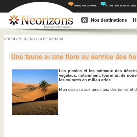
notre philosophie
votre avis nous intere
Menu principal
Aller au contenu principal
Aller au contenu secondaire
Nos destinations
H
ARCHIVES DU MOT-CLEF
SAHARA
Une faune et une flore au service des 
Les plantes et les animaux des déserts
végétaux, notamment, fournirait de nouv
les cultures en milieu aride.
N’en déplaise aux amoureux des dunes et de