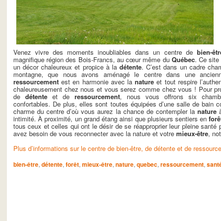
Venez vivre des moments inoubliables dans un centre de
bien-êtr
magnifique région des Bois-Francs, au cœur même du
Québec
. Ce site
un décor chaleureux et propice à la
détente
. C’est dans un cadre cham
montagne, que nous avons aménagé le centre dans une ancienne
ressourcement
est en harmonie avec la
nature
et tout respire l’authen
chaleureusement chez nous et vous serez comme chez vous ! Pour pr
de
détente
et de
ressourcement
, nous vous offrons six chambr
confortables. De plus, elles sont toutes équipées d’une salle de bain c
charme du centre d’où vous aurez la chance de contempler la
nature
à
intimité. À proximité, un grand étang ainsi que plusieurs sentiers en
forê
tous ceux et celles qui ont le désir de se réapproprier leur pleine santé
avez besoin de vous reconnecter avec la nature et votre
mieux-être
, no
Plus d’informations sur le centre de bien-être, de détente et de ressourc
bien-être
,
détente
,
forêt
,
mieux-être
,
nature
,
quebec
,
ressourcement
,
sant