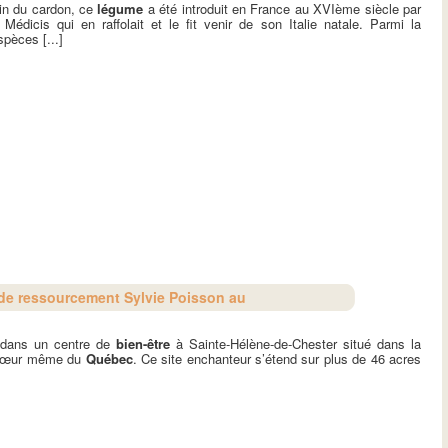
sin du cardon, ce
légume
a été introduit en France au XVIème siècle par
Médicis qui en raffolait et le fit venir de son Italie natale. Parmi la
spèces [...]
t de ressourcement Sylvie Poisson au
 dans un centre de
bien-être
à Sainte-Hélène-de-Chester situé dans la
u cœur même du
Québec
. Ce site enchanteur s’étend sur plus de 46 acres