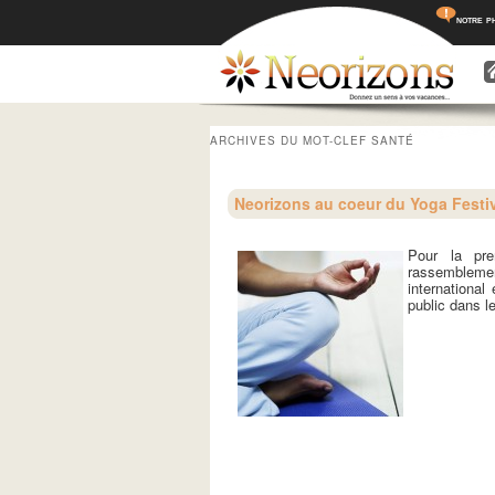
notre p
Menu princ
Aller a
Aller 
ARCHIVES DU MOT-CLEF
SANTÉ
Neorizons au coeur du Yoga Festiv
Pour la pr
rassembleme
international
public dans le