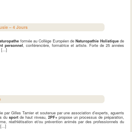
usie – 4 Jours
aturopathe
formée au Collège Européen de
Naturopathie
Holistique
de
t personnel
, conférencière, formatrice et artiste. Forte de 25 années
[...]
e
e par Gilles Tarnier
et soutenue par une association d’experts, aguerris
s du
sport
de haut niveau,
2PF+
propose un processus de préparation,
rme, réathlétisation et/ou prévention animés par des professionnels du
[...]