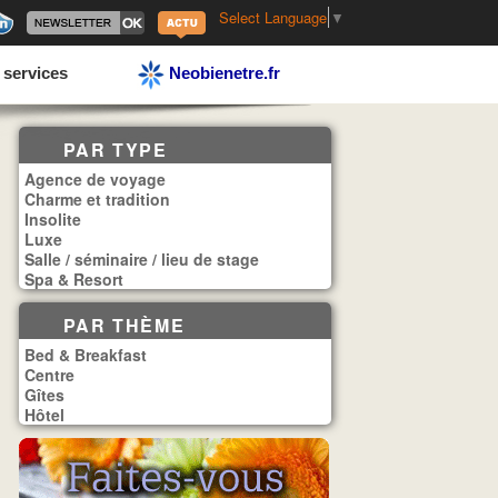
Select Language
▼
 services
Neobienetre.fr
PAR TYPE
Agence de voyage
Charme et tradition
Insolite
Luxe
Salle / séminaire / lieu de stage
Spa & Resort
PAR THÈME
Bed & Breakfast
Centre
Gîtes
Hôtel