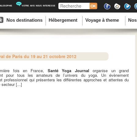
Recherche
hilosophie
votre avis nous interesse
ipal
u contenu principal
au contenu secondaire
Nos destinations
Hébergement
Voyage à theme
Nos
al de Paris du 19 au 21 octobre 2012
emière fois en France,
Santé Yoga Journal
organise un grand
nt pour tous les amateurs de l’univers du yoga. Un évènement
 et professionnel qui présentera les différentes approches et attentes du
 secteur [...]