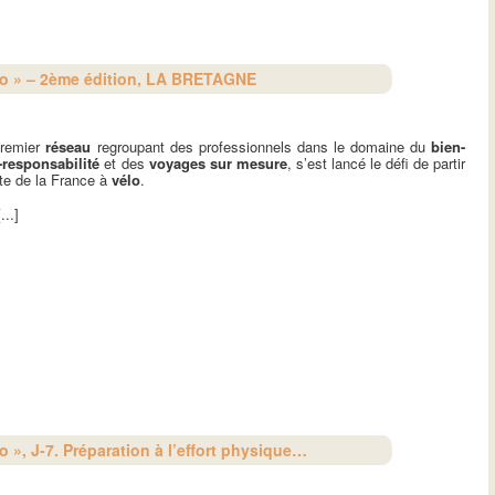
lo » – 2ème édition, LA BRETAGNE
premier
réseau
regroupant des professionnels dans le domaine du
bien-
-responsabilité
et des
voyages sur mesure
, s’est lancé le défi de partir
te de la France à
vélo
.
...]
 », J-7. Préparation à l’effort physique…