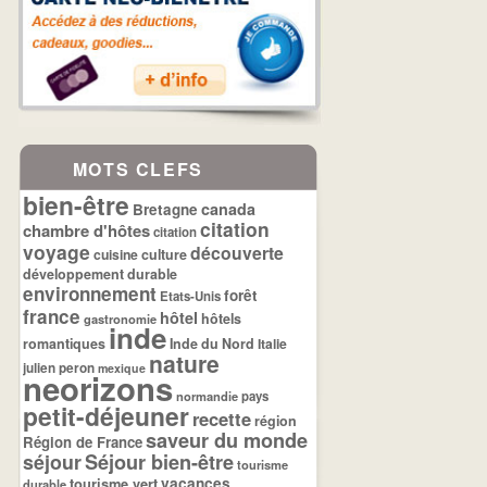
MOTS CLEFS
bien-être
canada
Bretagne
citation
chambre d'hôtes
citation
voyage
découverte
cuisine
culture
développement durable
environnement
forêt
Etats-Unis
france
hôtel
hôtels
gastronomie
inde
romantiques
Inde du Nord
Italie
nature
julien peron
mexique
neorizons
normandie
pays
petit-déjeuner
recette
région
saveur du monde
Région de France
séjour
Séjour bien-être
tourisme
tourisme vert
vacances
durable