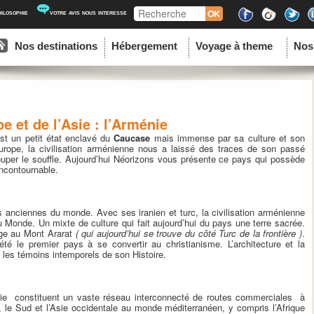
Recherche
hilosophie
votre avis nous interesse
ipal
u contenu principal
au contenu secondaire
Nos destinations
Hébergement
Voyage à theme
Nos
e et de l’Asie : l’Arménie
st un petit état enclavé du
Caucase
mais immense par sa culture et son
urope, la civilisation arménienne nous a laissé des traces de son passé
uper le souffle. Aujourd’hui Néorizons vous présente ce pays qui possède
incontournable.
us anciennes du monde. Avec ses iranien et turc, la civilisation arménienne
e du Monde. Un mixte de culture qui fait aujourd’hui du pays une terre sacrée.
fuge au Mont Ararat
( qui aujourd’hui se trouve du côté Turc de la frontière )
.
été le premier pays à se convertir au christianisme. L’architecture et la
 les témoins intemporels de son Histoire.
ie constituent un vaste réseau interconnecté de routes commerciales à
st, le Sud et l’Asie occidentale au monde méditerranéen, y compris l’Afrique