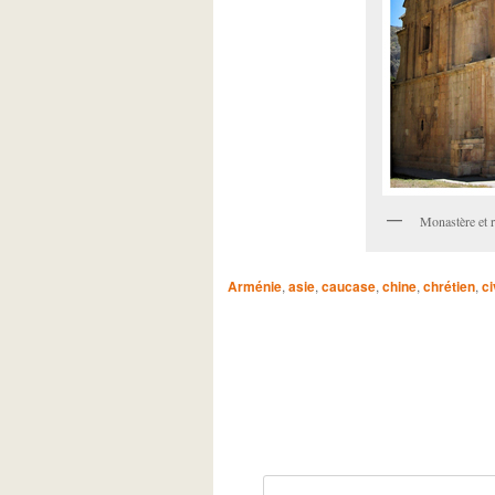
Monastère et r
Arménie
,
asie
,
caucase
,
chine
,
chrétien
,
ci