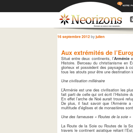
notre p
Menu princ
Aller a
Aller 
Navigation des articles
16 septembre 2012
by
julien
Aux extrémités de l’Europ
Situé entre deux continents, l’
Arménie
e
Histoire. Berceau du christianisme en E
glorieux et possèdent des paysages à co
tous les atouts pour être une destination 
Une civilisation millénaire
L’Arménie est une des civilisation les pl
fait parti de celle qui ont écrit l’Histoir
En effet l’arche de Noé aurait trouvé re
De plus, il faut savoir que l’Arménie a 
multitude d’églises et de monastères sont
Une des fameuses « Routes de la soie »
La Route de la Soie ou Routes de la So
travers le continent asiatique reliant l’E