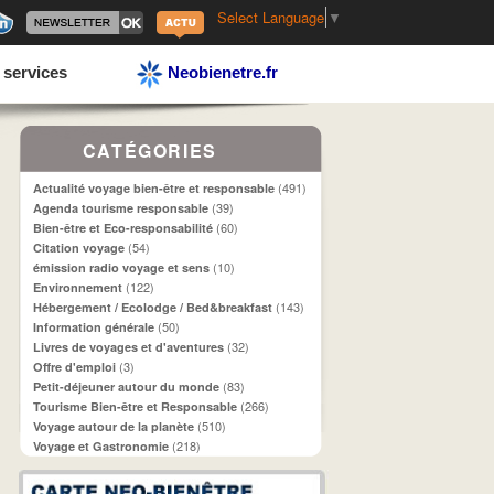
Select Language
▼
 services
Neobienetre.fr
CATÉGORIES
(491)
Actualité voyage bien-être et responsable
(39)
Agenda tourisme responsable
(60)
Bien-être et Eco-responsabilité
(54)
Citation voyage
(10)
émission radio voyage et sens
(122)
Environnement
(143)
Hébergement / Ecolodge / Bed&breakfast
(50)
Information générale
(32)
Livres de voyages et d'aventures
(3)
Offre d'emploi
(83)
Petit-déjeuner autour du monde
(266)
Tourisme Bien-être et Responsable
(510)
Voyage autour de la planète
(218)
Voyage et Gastronomie