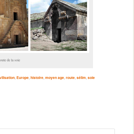
oute de la soie
vilisation
,
Europe
,
histoire
,
moyen age
,
route
,
sélim
,
soie