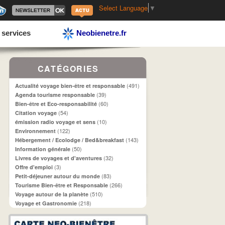
Select Language
▼
 services
Neobienetre.fr
CATÉGORIES
(491)
Actualité voyage bien-être et responsable
(39)
Agenda tourisme responsable
(60)
Bien-être et Eco-responsabilité
(54)
Citation voyage
(10)
émission radio voyage et sens
(122)
Environnement
(143)
Hébergement / Ecolodge / Bed&breakfast
(50)
Information générale
(32)
Livres de voyages et d'aventures
(3)
Offre d'emploi
(83)
Petit-déjeuner autour du monde
(266)
Tourisme Bien-être et Responsable
(510)
Voyage autour de la planète
(218)
Voyage et Gastronomie