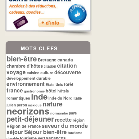
MOTS CLEFS
bien-être
canada
Bretagne
citation
chambre d'hôtes
citation
voyage
découverte
cuisine
culture
développement durable
environnement
forêt
Etats-Unis
france
hôtel
hôtels
gastronomie
inde
romantiques
Inde du Nord
Italie
nature
julien peron
mexique
neorizons
normandie
pays
petit-déjeuner
recette
région
saveur du monde
Région de France
séjour
Séjour bien-être
tourisme
tourisme vert
vacances
durable