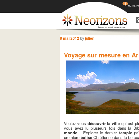
notre p
Menu princ
Aller a
Aller 
Navigation des articles
8 mai 2012
by
julien
Voyage sur mesure en Ar
Voulez-vous
découvrir
la
ville
qui est pl
vous avez lu plusieurs fois dans la B
monde
… Explorer le dernier
temple
paï
première
église
Chrétienne dans le berce