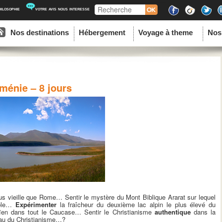
Recherche
hilosophie
votre avis nous interesse
ipal
u contenu principal
au contenu secondaire
Nos destinations
Hébergement
Voyage à theme
Nos
ménie – 8 jours
us vieille que Rome… Sentir le mystère du Mont Biblique Ararat sur lequel
ible…
Expérimenter
la fraîcheur du deuxième lac alpin le plus élevé du
en dans tout le Caucase… Sentir le Christianisme
authentique
dans la
au du Christianisme…?