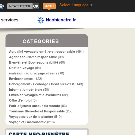
Select Language
▼
 services
Neobienetre.fr
CATÉGORIES
(491)
Actualité voyage bien-être et responsable
(39)
Agenda tourisme responsable
(60)
Bien-être et Eco-responsabilité
(54)
Citation voyage
(10)
émission radio voyage et sens
(122)
Environnement
(143)
Hébergement / Ecolodge / Bed&breakfast
(50)
Information générale
(32)
Livres de voyages et d'aventures
(3)
Offre d'emploi
(83)
Petit-déjeuner autour du monde
(266)
Tourisme Bien-être et Responsable
(510)
Voyage autour de la planète
(218)
Voyage et Gastronomie