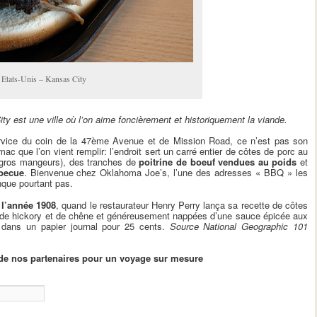
 Etats-Unis – Kansas City
y est une ville où l’on aime foncièrement et historiquement la viande.
-service du coin de la 47ème Avenue et de Mission Road, ce n’est pas son
mac que l’on vient remplir: l’endroit sert un carré entier de côtes de porc au
 gros mangeurs), des tranches de
poitrine de boeuf vendues au poids
et
becue
. Bienvenue chez Oklahoma Joe’s, l’une des adresses « BBQ » les
nque pourtant pas.
l’année 1908
, quand le restaurateur Henry Perry lança sa recette de côtes
s de hickory et de chêne et généreusement nappées d’une sauce épicée aux
i dans un papier journal pour 25 cents.
Source National Geographic 101
de nos partenaires pour un voyage sur mesure