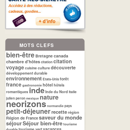
MOTS CLEFS
bien-être
canada
Bretagne
citation
chambre d'hôtes
citation
voyage
découverte
cuisine
culture
développement durable
environnement
forêt
Etats-Unis
france
hôtel
hôtels
gastronomie
inde
romantiques
Inde du Nord
Italie
nature
julien peron
mexique
neorizons
normandie
pays
petit-déjeuner
recette
région
saveur du monde
Région de France
séjour
Séjour bien-être
tourisme
tourisme vert
vacances
durable