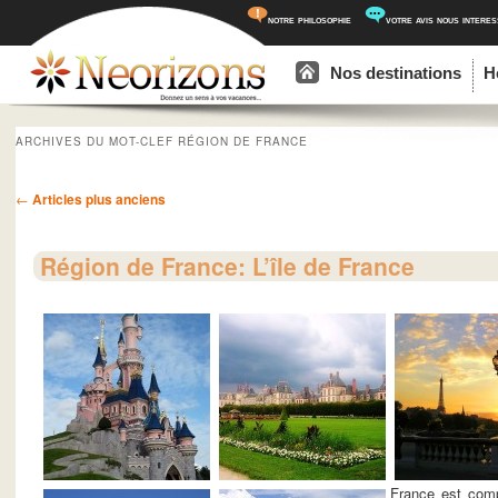
notre philosophie
votre avis nous intere
Menu principal
Aller au contenu principal
Aller au contenu secondaire
Nos destinations
H
ARCHIVES DU MOT-CLEF
RÉGION DE FRANCE
Navigation des articles
←
Articles plus anciens
Région de France: L’île de France
France est comp