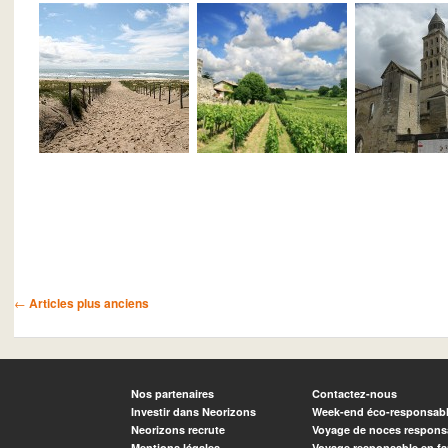
Navigation des articles
←
Articles plus anciens
Nos partenaires
Contactez-nous
Investir dans Neorizons
Week-end éco-responsab
Neorizons recrute
Voyage de noces respons
Mentions légales
Voyage responsable en fa