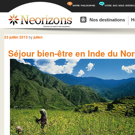
notre philosophie
votre avis nous intere
Menu principal
Aller au contenu principal
Aller au contenu secondaire
Nos destinations
H
Navigation des articles
23 juillet 2013
by
julien
Séjour bien-être en Inde du No