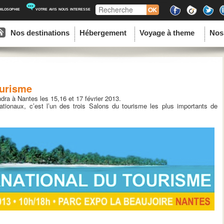
Recherche
hilosophie
votre avis nous interesse
ipal
u contenu principal
au contenu secondaire
Nos destinations
Hébergement
Voyage à theme
Nos
ourisme
dra à Nantes les 15,16 et 17 février 2013.
tionaux, c’est l’un des trois Salons du tourisme les plus importants de