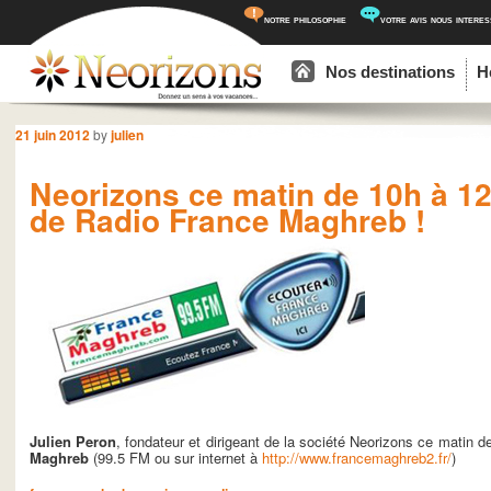
notre philosophie
votre avis nous intere
Menu principal
Aller au contenu principal
Aller au contenu secondaire
Nos destinations
H
Navigation des articles
21 juin 2012
by
julien
Neorizons ce matin de 10h à 1
de Radio France Maghreb !
Julien Peron
, fondateur et dirigeant de la société Neorizons ce matin
Maghreb
(99.5 FM ou sur internet à
http://www.francemaghreb2.fr/
)