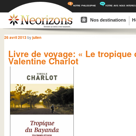
notre philosophie
votre avis nous intere
Menu principal
Aller au contenu principal
Aller au contenu secondaire
Nos destinations
H
Navigation des articles
26 avril 2013
by
julien
Livre de voyage: « Le tropique
Valentine Charlot