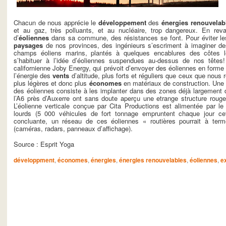
Chacun de nous apprécie le
développement
des
énergies renouvelab
et au gaz, très polluants, et au nucléaire, trop dangereux. En reva
d’
éoliennes
dans sa commune, des résistances se font. Pour éviter le
paysages
de nos provinces, des ingénieurs s’escriment à imaginer des 
champs éoliens marins, plantés à quelques encablures des côtes les
s’habituer à l’idée d’éoliennes suspendues au-dessus de nos têtes! 
californienne Joby Energy, qui prévoit d’envoyer des éoliennes en forme 
l’énergie des
vents
d’altitude, plus forts et réguliers que ceux que nous
plus légères et donc plus
économes
en matériaux de construction. Une a
des éoliennes consiste à les implanter dans des zones déjà largement 
l’A6 près d’Auxerre ont sans doute aperçu une etrange structure roug
L’éolienne verticale conçue par Cita Productions est alimentée par l
lourds (5 000 véhicules de fort tonnage empruntent chaque jour cette
concluante, un réseau de ces éoliennes « routières pourrait à terme 
(caméras, radars, panneaux d’affichage).
Source : Esprit Yoga
développment
,
économes
,
énergies
,
énergies renouvelables
,
éoliennes
,
e