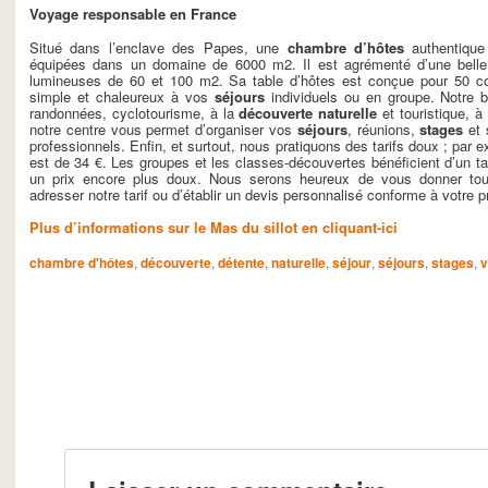
Voyage responsable en France
Situé dans l’enclave des Papes, une
chambre d’hôtes
authentique
équipées dans un domaine de 6000 m2. Il est agrémenté d’une belle p
lumineuses de 60 et 100 m2. Sa table d’hôtes est conçue pour 50 co
simple et chaleureux à vos
séjours
individuels ou en groupe. Notre bel
randonnées, cyclotourisme, à la
découverte
naturelle
et touristique, à
notre centre vous permet d’organiser vos
séjours
, réunions,
stages
et 
professionnels. Enfin, et surtout, nous pratiquons des tarifs doux ; par 
est de 34 €. Les groupes et les classes-découvertes bénéficient d’un 
un prix encore plus doux. Nous serons heureux de vous donner to
adresser notre tarif ou d’établir un devis personnalisé conforme à votre pr
Plus d’informations sur le Mas du sillot en cliquant-ici
chambre d'hôtes
,
découverte
,
détente
,
naturelle
,
séjour
,
séjours
,
stages
,
v