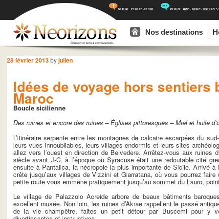
notre philosophie
votre avis nous intere
Menu principal
Aller au contenu principal
Aller au contenu secondaire
Nos destinations
H
Navigation des articles
28 février 2013
by
julien
Idées de voyage hors sentiers ba
Maroc
Boucle sicilienne
Des ruines et encore des ruines – Églises pittoresques – Miel et huile d’o
L’itinéraire serpente entre les montagnes de calcaire escarpées du sud-
leurs vues innoubliables, leurs villages endormis et leurs sites archéol
allez vers l’ouest en direction de Belvedere. Arrêtez-vous aux ruines d
siècle avant J-C, à l’époque où Syracuse était une redoutable cité g
ensuite à Pantalica, la nécropole la plus importante de Sicile. Arrivé
crête jusqu’aux villages de Vizzini et Giarratana, où vous pourrez faire 
petite route vous emmène pratiquement jusqu’au sommet du Lauro, point
Le village de Palazzolo Acreide arbore de beaux bâtiments baroques
excellent musée. Non loin, les ruines d’Akrae rappellent le passé antiqu
de la vie champêtre, faites un petit détour par Buscemi pour y vo
divertissantes et instructives.