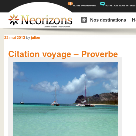
notre philosophie
votre avis nous intere
Menu principal
Aller au contenu principal
Aller au contenu secondaire
Nos destinations
H
Navigation des articles
22 mai 2013
by
julien
Citation voyage – Proverbe