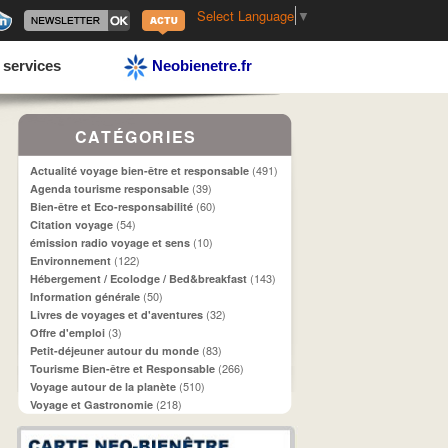
Select Language
▼
 services
Neobienetre.fr
CATÉGORIES
(491)
Actualité voyage bien-être et responsable
(39)
Agenda tourisme responsable
(60)
Bien-être et Eco-responsabilité
(54)
Citation voyage
(10)
émission radio voyage et sens
(122)
Environnement
(143)
Hébergement / Ecolodge / Bed&breakfast
(50)
Information générale
(32)
Livres de voyages et d'aventures
(3)
Offre d'emploi
(83)
Petit-déjeuner autour du monde
(266)
Tourisme Bien-être et Responsable
(510)
Voyage autour de la planète
(218)
Voyage et Gastronomie