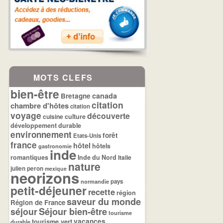
MOTS CLEFS
bien-être
canada
Bretagne
citation
chambre d'hôtes
citation
voyage
découverte
cuisine
culture
développement durable
environnement
forêt
Etats-Unis
france
hôtel
hôtels
gastronomie
inde
romantiques
Inde du Nord
Italie
nature
julien peron
mexique
neorizons
normandie
pays
petit-déjeuner
recette
région
saveur du monde
Région de France
séjour
Séjour bien-être
tourisme
tourisme vert
vacances
durable