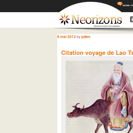
notre p
Menu princ
Aller a
Aller 
Navigation des articles
6 mai 2013
by
julien
Citation voyage de Lao T