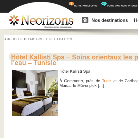
notre philosophie
votre avis nous intere
Menu principal
Aller au contenu principal
Aller au contenu secondaire
Nos destinations
H
ARCHIVES DU MOT-CLEF
RELAXATION
Hôtel Kallisti Spa – Soins orientaux les 
l’eau – Tunisie
Hôtel Kallisti Spa
À Gammarth, près de
Tunis
et de Carthag
Marsa, le Mövenpick [...]