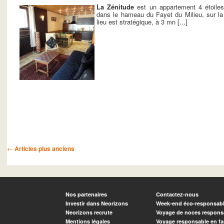
La Zénitude
est un appartement 4 étoile
dans le hameau du Fayet du Milieu, sur l
lieu est stratégique, à 3 mn [...]
Navigation des articles
←
Articles plus anciens
Nos partenaires
Contactez-nous
Investir dans Neorizons
Week-end éco-responsab
Neorizons recrute
Voyage de noces respons
Mentions légales
Voyage responsable en fa