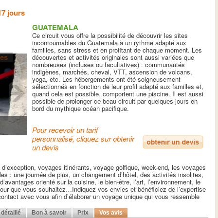
7 jours
GUATEMALA
Ce circuit vous offre la possibilité de découvrir les sites
incontournables du Guatemala à un rythme adapté aux
familles, sans stress et en profitant de chaque moment. Les
res
découvertes et activités originales sont aussi variées que
nombreuses (incluses ou facultatives) : communautés
indigènes, marchés, cheval, VTT, ascension de volcans,
yoga, etc. Les hébergements ont été soigneusement
sélectionnés en fonction de leur profil adapté aux familles et,
quand cela est possible, comportent une piscine. Il est aussi
possible de prolonger ce beau circuit par quelques jours en
bord du mythique océan pacifique.
Pour recevoir un tarif
personnalisé, cliquez sur obtenir
un devis
e d’exception, voyages itinérants, voyage golfique, week-end, les voyages
es : une journée de plus, un changement d’hôtel, des activités insolites,
’avantages orienté sur la cuisine, le bien-être, l’art, l’environnement, le
etour que vous souhaitez…Indiquez vos envies et bénéficiez de l’expertise
 contact avec vous afin d’élaborer un voyage unique qui vous ressemble
détaillé
Bon à savoir
Prix
Vos avis