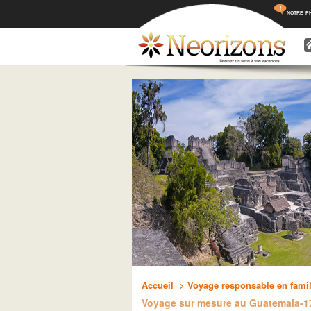
notre p
Menu princ
Aller a
Aller 
Accueil
> Voyage responsable en famil
Voyage sur mesure au Guatemala-17