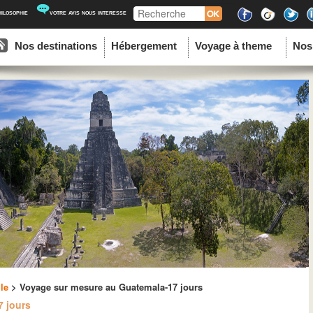
Recherche
hilosophie
votre avis nous interesse
ipal
u contenu principal
au contenu secondaire
Nos destinations
Hébergement
Voyage à theme
Nos
le
> Voyage sur mesure au Guatemala-17 jours
 jours