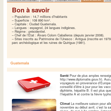
Bon à savoir
– Population : 14,7 millions d’habitants
– Superficie : 108 890 km².
– Capitale : Ciudad Guatemala.
– Langues : espagnol, 24 langues indigènes.
– Régime : présidentiel.
– Chef de l’État : Álvaro Colom Caballeros (depuis janvier 2008).
– Sites inscrits au Patrimoine de l’Unesco : Antigua (inscrite en 1979)
parc archéologique et les ruines de Quirigua (1981).
Guatemala
Santé
Pour de plus amples renseign
http://www.diplomatie.gouv.fr). Aucu
voyageurs en provenance d’Europe 
conseillé d’être à jour pour les vacc
diphtérie, hépatite B. Il est plus 
l’hépatite A et contre la fièvre typh
Climat
La meilleure saison pour all
novembre au début avril, c’est la 
pluies, de mai à fin octobre, l’atm