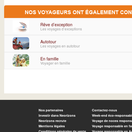
Rêve d’exception
Les voyages d’exceptions
Autotour
Les voyages en autotour
En famille
Voyager en famille
Nos partenaires
Contactez-nous
Investir dans Neorizons
Week-end éco-responsab
Neorizons recrute
Voyage de noces respons
Mentions légales
Voyage responsable en fa
Conditions générales de vente
Voyage responsable en A