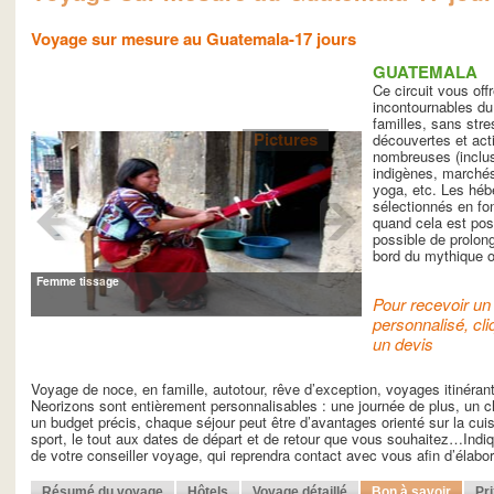
Voyage sur mesure au Guatemala-17 jours
GUATEMALA
Ce circuit vous offr
incontournables d
familles, sans str
Pictures
découvertes et acti
nombreuses (inclu
indigènes, marchés
yoga, etc. Les hé
sélectionnés en fon
quand cela est poss
possible de prolong
bord du mythique o
Femme tissage
Pour recevoir un 
personnalisé, cli
un devis
Voyage de noce, en famille, autotour, rêve d’exception, voyages itinéra
Neorizons sont entièrement personnalisables : une journée de plus, un ch
un budget précis, chaque séjour peut être d’avantages orienté sur la cuisin
sport, le tout aux dates de départ et de retour que vous souhaitez…Indiq
de votre conseiller voyage, qui reprendra contact avec vous afin d’élab
Résumé du voyage
Hôtels
Voyage détaillé
Bon à savoir
Pr