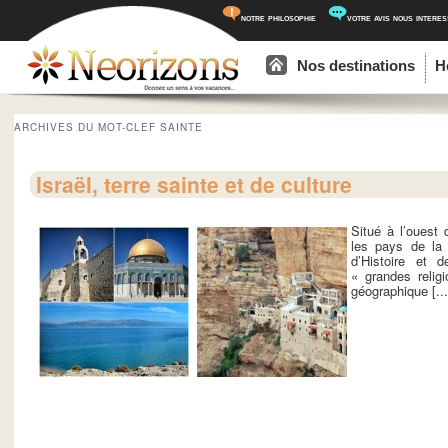
notre philosophie
votre avis nous intere
Menu principal
Aller au contenu principal
Aller au contenu secondaire
Nos destinations
H
ARCHIVES DU MOT-CLEF
SAINTE
Israël, terre sainte et de culture
Situé à l’ouest
les pays de la 
d’Histoire et 
« grandes relig
géographique [...