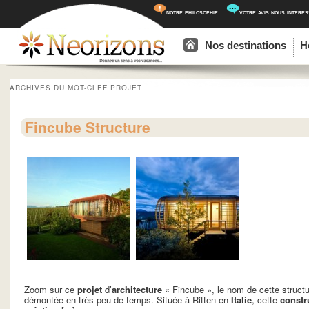
notre philosophie
votre avis nous intere
Menu principal
Aller au contenu principal
Aller au contenu secondaire
Nos destinations
H
ARCHIVES DU MOT-CLEF
PROJET
Fincube Structure
Zoom sur ce
projet
d’
architecture
« Fincube », le nom de cette structur
démontée en très peu de temps. Située à Ritten en
Italie
, cette
constr