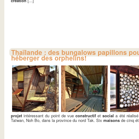
création
[...]
Thaïlande : des bungalows papillons po
héberger des orphelins!
projet
intéressant du point de vue
constructif
et
social
a été réalisé
Taïwan, Noh Bo, dans la province du nord Tak. Six
maisons
de cinq ét