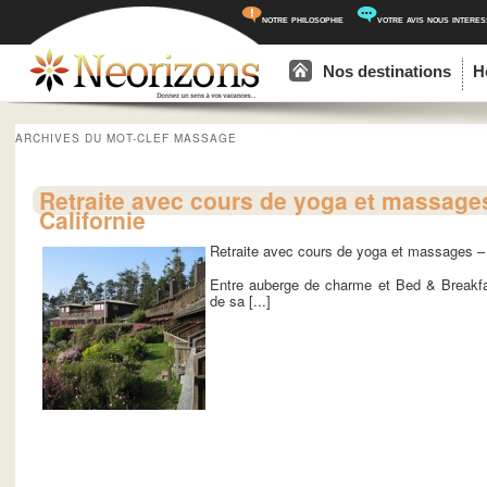
notre philosophie
votre avis nous intere
Menu principal
Aller au contenu principal
Aller au contenu secondaire
Nos destinations
H
ARCHIVES DU MOT-CLEF
MASSAGE
Retraite avec cours de yoga et massage
Californie
Retraite avec cours de yoga et massages – 
Entre auberge de charme et Bed & Breakfas
de sa [...]