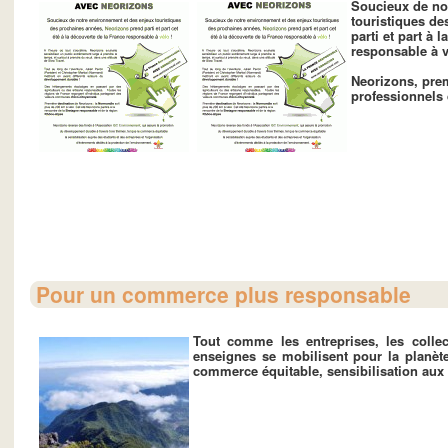
Soucieux de no
touristiques
des
parti et part à l
responsable
à
Neorizons, pre
professionnels
Pour un commerce plus responsable
Tout comme les entreprises, les collect
enseignes se mobilisent pour la
planèt
commerce équitable
, sensibilisation aux