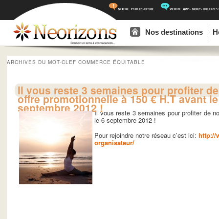
notre philosophie
votre avis nous intere
Menu principal
Aller au contenu principal
Aller au contenu secondaire
Nos destinations
H
ARCHIVES DU MOT-CLEF
COMMERCE ÉQUITABLE
Il vous reste 3 semaines pour profiter de
offre promotionnelle à 150 € H.T avant le
septembre 2012 !
Il vous reste 3 semaines pour profiter de n
le 6 septembre 2012 !
Pour rejoindre notre réseau c’est ici:
http:/
organisateur/