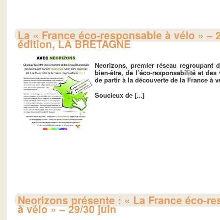
La « France éco-responsable à vélo » –
édition, LA BRETAGNE
Neorizons
, premier
réseau
regroupant d
bien-être
, de l’
éco-responsabilité
et des
de partir à la découverte de la France à
v
Soucieux de [...]
Neorizons présente : « La France éco-r
à vélo » – 29/30 juin