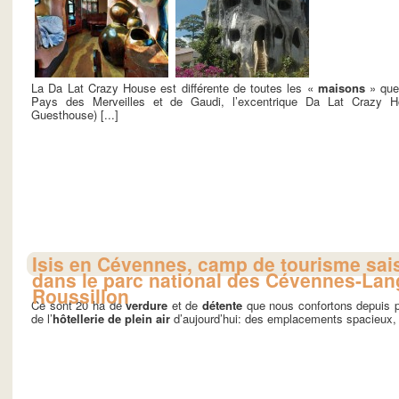
La Da Lat Crazy House est différente de toutes les «
maisons
» que 
Pays des Merveilles et de Gaudi, l’excentrique Da Lat Crazy 
Guesthouse) [...]
Isis en Cévennes, camp de tourisme sai
dans le parc national des Cévennes-La
Roussillon
Ce sont 20 ha de
verdure
et de
détente
que nous confortons depuis pl
de l’
hôtellerie de plein air
d’aujourd’hui: des emplacements spacieux, d