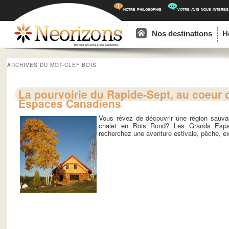
notre philosophie
votre avis nous intere
Menu principal
Aller au contenu principal
Aller au contenu secondaire
Nos destinations
H
ARCHIVES DU MOT-CLEF
BOIS
La pourvoirie du Rapide-Sept, au coeur
Espaces Canadiens
Vous rêvez de découvrir une région sauv
chalet en Bois Rond? Les Grands Espa
recherchez une aventure estivale, pêche, ex