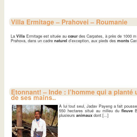
Villa Ermitage – Prahovei – Roumanie
La
Villa
Ermitage est située au
cœur
des Carpates, à près de 1000 m 
Prahova, dans un cadre
naturel
d’exception, aux pieds des
monts
Cara
Etonnant! – Inde : l’homme qui a planté 
de ses mains..
A lui tout seul, Jadav Payeng a fait pouss
550 hectares situé au milieu du
fleuve
Br
plusieurs
animaux
dont [...]