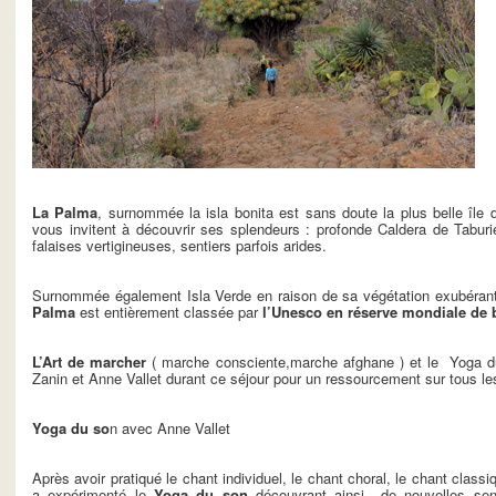
La Palma
, surnommée la isla bonita est sans doute la plus belle île 
vous invitent à découvrir ses splendeurs : profonde Caldera de Taburi
falaises vertigineuses, sentiers parfois arides.
Surnommée également Isla Verde en raison de sa végétation exubérant
Palma
est entièrement classée par
l’Unesco en réserve mondiale de 
L’Art de marcher
( marche consciente,marche afghane ) et le Yoga du
Zanin et Anne Vallet durant ce séjour pour un ressourcement sur tous les
Yoga du so
n avec Anne Vallet
Après avoir pratiqué le chant individuel, le chant choral, le chant class
a expérimenté le
Yoga du son
découvrant ainsi de nouvelles sen