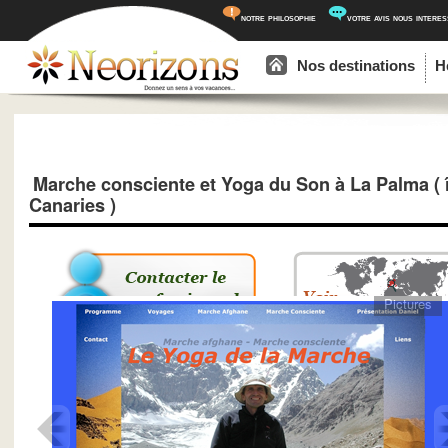
notre philosophie
votre avis nous intere
Menu principal
Aller au contenu principal
Aller au contenu secondaire
Nos destinations
H
Marche consciente et Yoga du Son à La Palma ( 
Canaries )
Pictures