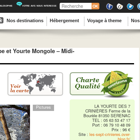
Recherche
hilosophie
votre avis nous interesse
ipal
u contenu principal
au contenu secondaire
Nos destinations
Hébergement
Voyage à theme
Nos
ape et Yourte Mongole – Midi-
LA YOURTE DES 7
Pictures
CRINIÈRES Ferme de la
Bourèle 81350 SERENAC
TEL : 05 63 53 47 17
Port : 06 79 10 48 09
Prix : 96 €
Site :
les-sept-crinieres.over-
blog.fr/