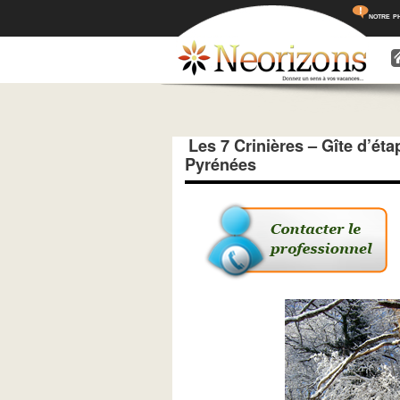
notre p
Menu princ
Aller a
Aller 
Les 7 Crinières – Gîte d’ét
Pyrénées