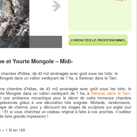
ape et Yourte Mongole – Midi-
e chambre d'hôtes, de 43 m2 aménagée avec goût sous les toits: le
 Mongole dans un vallon verdoyant de 7 ha, à Sérénac dans le Tarn.
’une chambre d’hôtes, de 43 m2 aménagée avec goût sous les toits: le
urte Mongole dans un vallon verdoyant de 7 ha, à
Sérénac dans le Tarn
.
hoisi une ambiance romantique pour le décor de cette immense chambre
préservée grâce à une décoration très soignée. Motards, randonneurs,
tape de charme, pour y découvrir les stages de sculpture sur argile (sur
t ! Et si vous cherchez un cadeau original à faire à vos proches, n’oubliez
e faire grande impression !
 + 1 lit en 120