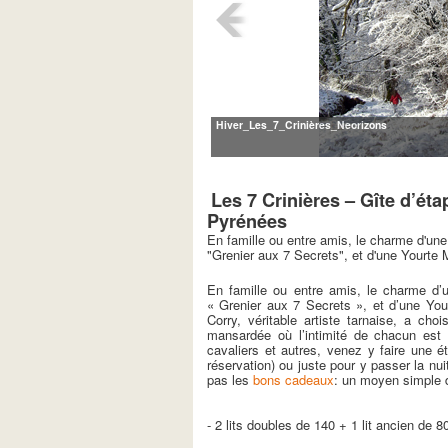
Hiver_Les_7_Crinières_Neorizons
Les 7 Crinières – Gîte d’ét
Pyrénées
En famille ou entre amis, le charme d'un
"Grenier aux 7 Secrets", et d'une Yourte
En famille ou entre amis, le charme d
« Grenier aux 7 Secrets », et d’une Yo
Corry, véritable artiste tarnaise, a c
mansardée où l’intimité de chacun est 
cavaliers et autres, venez y faire une é
réservation) ou juste pour y passer la nui
pas les
bons cadeaux
: un moyen simple d
- 2 lits doubles de 140 + 1 lit ancien de 80